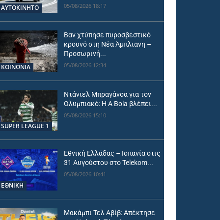
05/08/2026 18:17
ΑΥΤΟΚΙΝΗΤΟ
Βαν χτύπησε πυροσβεστικό
κρουνό στη Νέα Άμπλιανη –
Προσωρινή...
05/08/2026 12:34
ΚΟΙΝΩΝΙΑ
Ντάνιελ Μπραγάνσα για τον
Ολυμπιακό: Η A Bola βλέπει...
05/08/2026 15:10
SUPER LEAGUE 1
Εθνική Ελλάδας – Ισπανία στις
31 Αυγούστου στο Telekom...
05/08/2026 10:41
ΕΘΝΙΚΉ
Μακάμπι Τελ Αβίβ: Απέκτησε