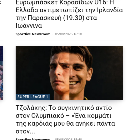
ε
Ευρωμπάσκετ Κορασίδων U16: Η
Ελλάδα αντιμετωπίζει την Ιρλανδία
την Παρασκευή (19.30) στα
Ιωάννινα
Sportlive Newsroom
-
05/08/2026 16:10
SUPER LEAGUE 1
Τζολάκης: Το συγκινητικό αντίο
στον Ολυμπιακό – «Ένα κομμάτι
της καρδιάς μου θα ανήκει πάντα
στον...
Sportlive Newsroom
-
05/08/2026 15:40