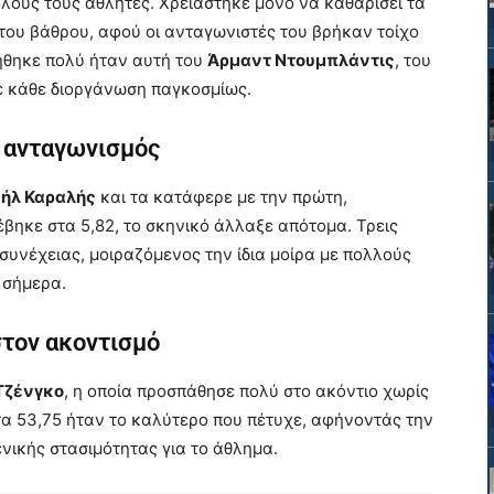
ους τους αθλητές. Χρειάστηκε μόνο να καθαρίσει τα
 του βάθρου, αφού οι ανταγωνιστές του βρήκαν τοίχο
ήθηκε πολύ ήταν αυτή του
Άρμαντ Ντουμπλάντις
, του
ε κάθε διοργάνωση παγκοσμίως.
ο ανταγωνισμός
ήλ Καραλής
και τα κατάφερε με την πρώτη,
έβηκε στα 5,82, το σκηνικό άλλαξε απότομα. Τρεις
συνέχειας, μοιραζόμενος την ίδια μοίρα με πολλούς
 σήμερα.
στον ακοντισμό
Τζένγκο
, η οποία προσπάθησε πολύ στο ακόντιο χωρίς
τα 53,75 ήταν το καλύτερο που πέτυχε, αφήνοντάς την
ενικής στασιμότητας για το άθλημα.