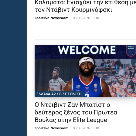
Καλαμάτα: Ενισχύει την επίθεση μ
τον Ντάβιντ Κουρμινόφσκι
Sportlive Newsroom
-
05/08/2026 16:10
ΕΛΛΆΔΑ Α2 / Β / Γ ΕΘΝΙΚΉ
Ο Ντέιβιντ Ζαν Μπατίστ ο
δεύτερος ξένος του Πρωτέα
Βούλας στην Elite League
Sportlive Newsroom
-
05/08/2026 16:10