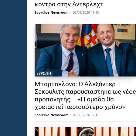
κόντρα στην Άντερλεχτ
Sportlive Newsroom
-
05/08/2026 18:10
ΕΥΡΩΠΗ
Μπαρτσελόνα: Ο Αλεξάντερ
Σέκουλιτς παρουσιάστηκε ως νέος
προπονητής – «Η ομάδα θα
χρειαστεί περισσότερο χρόνο»
Sportlive Newsroom
-
05/08/2026 17:11