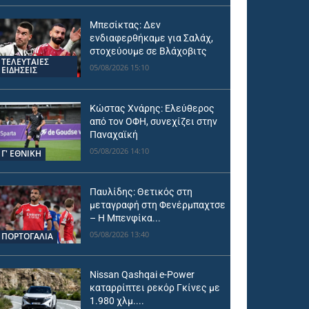
Μπεσίκτας: Δεν
ενδιαφερθήκαμε για Σαλάχ,
στοχεύουμε σε Βλάχοβιτς
ΤΕΛΕΥΤΑΙΕΣ
05/08/2026 15:10
ΕΙΔΗΣΕΙΣ
Κώστας Χνάρης: Ελεύθερος
από τον ΟΦΗ, συνεχίζει στην
Παναχαϊκή
05/08/2026 14:10
Γ' ΕΘΝΙΚΗ
Παυλίδης: Θετικός στη
μεταγραφή στη Φενέρμπαχτσε
– Η Μπενφίκα...
05/08/2026 13:40
ΠΟΡΤΟΓΑΛΙΑ
Nissan Qashqai e-Power
καταρρίπτει ρεκόρ Γκίνες με
1.980 χλμ....