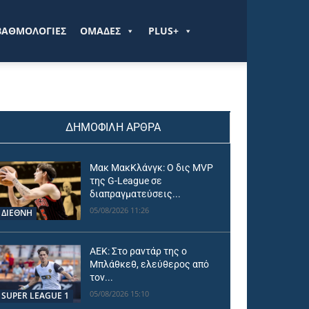
ΒΑΘΜΟΛΟΓΙΕΣ
ΟΜΑΔΕΣ
PLUS+
ΔΗΜΟΦΙΛΗ ΑΡΘΡΑ
Μακ ΜακΚλάνγκ: Ο δις MVP
της G-League σε
διαπραγματεύσεις...
05/08/2026 11:26
ΔΙΕΘΝΗ
ΑΕΚ: Στο ραντάρ της ο
Μπλάθκεθ, ελεύθερος από
τον...
05/08/2026 15:10
SUPER LEAGUE 1