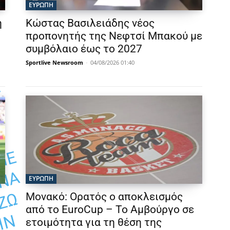
ΕΥΡΩΠΗ
η
Κώστας Βασιλειάδης νέος
προπονητής της Νεφτσί Μπακού με
συμβόλαιο έως το 2027
Sportlive Newsroom
-
04/08/2026 01:40
Ε
Ύ
Ε
Α
ΕΥΡΩΠΗ
Ω
Μονακό: Ορατός ο αποκλεισμός
από το EuroCup – Το Αμβούργο σε
Ν
ετοιμότητα για τη θέση της