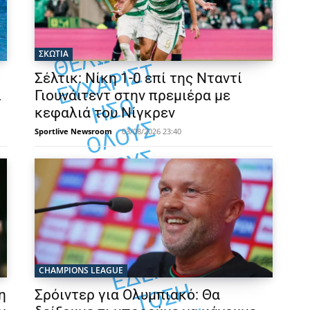
Ι
Σ,
Α
ΣΚΩΤΙΑ
Τ
Σέλτικ: Νίκη 1-0 επί της Νταντί
ι
Γιουνάιτεντ στην πρεμιέρα με
Ω
κεφαλιά του Νίγκρεν
Σ
Sportlive Newsroom
-
03/08/2026 23:40
Σ
Έ
Σ
Υ
Ν
CHAMPIONS LEAGUE
Η
η
Σρόιντερ για Ολυμπιακό: Θα