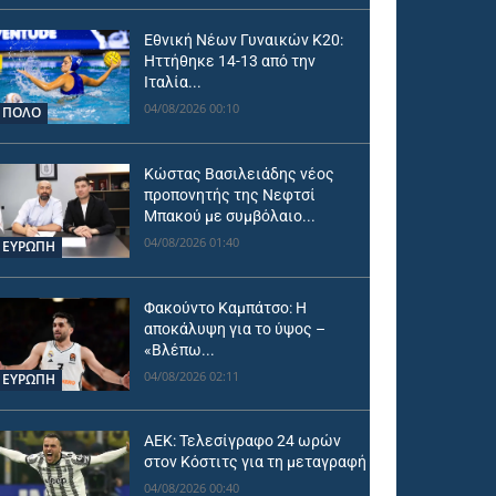
Εθνική Νέων Γυναικών Κ20:
Ηττήθηκε 14-13 από την
Ιταλία...
04/08/2026 00:10
ΠΟΛΟ
Κώστας Βασιλειάδης νέος
προπονητής της Νεφτσί
Μπακού με συμβόλαιο...
04/08/2026 01:40
ΕΥΡΩΠΗ
Φακούντο Καμπάτσο: Η
αποκάλυψη για το ύψος –
«Βλέπω...
04/08/2026 02:11
ΕΥΡΩΠΗ
ΑΕΚ: Τελεσίγραφο 24 ωρών
στον Κόστιτς για τη μεταγραφή
04/08/2026 00:40