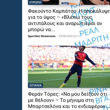
Ε
ΕΥΡΩΠΗ
Σ
Φακούντο Καμπάτσο: Η αποκάλυψ
για το ύψος – «Βλέπω τους
Η
αντιπάλους και αναρωτιέμαι αν
Λ
μπορώ να...
Η
Sportlive Newsroom
-
04/08/2026 02:11
Ν
ΙΣΠΑΝΙΑ
Φεράν Τόρες: «Να μου δείξουν ότι
με θέλουν» – Το μήνυμα στη
Μπαρτσελόνα και το ενδιαφέρον...