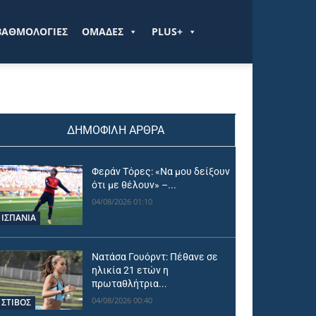
ΒΑΘΜΟΛΟΓΙΕΣ
ΟΜΑΔΕΣ
PLUS+
ΔΗΜΟΦΙΛΗ ΑΡΘΡΑ
Φεράν Τόρες: «Να μου δείξουν
ότι με θέλουν» –...
04/08/2026 01:10
ΙΣΠΑΝΙΑ
Νατάσα Γουόρντ: Πέθανε σε
ηλικία 21 ετών η
πρωταθλήτρια...
04/08/2026 00:40
ΣΤΙΒΟΣ