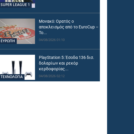
SUPER LEAGUE 1
Μονακό: Ορατός ο
αποκλεισμός από το EuroCup –
Το...
04/08/2026 01:10
ΕΥΡΩΠΗ
PlayStation 5: Έσοδα 136 δισ.
δολαρίων και ρεκόρ
κερδοφορίας...
04/08/2026 02:12
ΤΕΧΝΟΛΟΓΙΑ