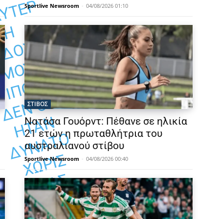
Ρ
Sportlive Newsroom
-
04/08/2026 01:10
Η
Ή
.
Α
Α
ΣΤΙΒΟΣ
Ν
Νατάσα Γουόρντ: Πέθανε σε ηλικία
21 ετών η πρωταθλήτρια του
Ό
αυστραλιανού στίβου
Σ
Sportlive Newsroom
-
04/08/2026 00:40
Σ
Α