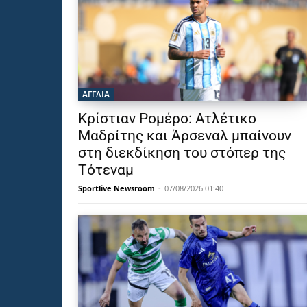
ΑΓΓΛΙΑ
Κρίστιαν Ρομέρο: Ατλέτικο
Μαδρίτης και Άρσεναλ μπαίνουν
στη διεκδίκηση του στόπερ της
Τότεναμ
Sportlive Newsroom
-
07/08/2026 01:40