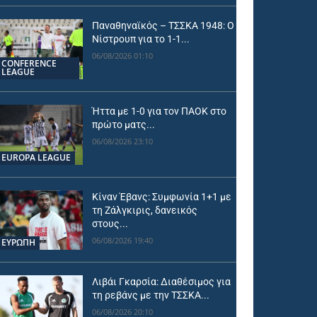
Παναθηναϊκός – ΤΣΣΚΑ 1948: Ο
Νίστρουπ για το 1-1...
06/08/2026 01:10
CONFERENCE
LEAGUE
Ήττα με 1-0 για τον ΠΑΟΚ στο
πρώτο ματς...
06/08/2026 23:10
EUROPA LEAGUE
Κίναν Έβανς: Συμφωνία 1+1 με
τη Ζάλγκιρις, δανεικός
στους...
06/08/2026 19:40
ΕΥΡΩΠΗ
Λιβάι Γκαρσία: Διαθέσιμος για
τη ρεβάνς με την ΤΣΣΚΑ...
06/08/2026 20:10