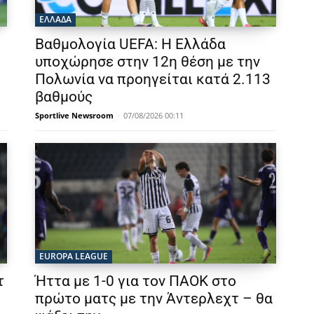
ΕΛΛΑΔΑ
Βαθμολογία UEFA: Η Ελλάδα
υποχώρησε στην 12η θέση με την
Πολωνία να προηγείται κατά 2.113
βαθμούς
Sportlive Newsroom
-
07/08/2026 00:11
EUROPA LEAGUE
τ
Ήττα με 1-0 για τον ΠΑΟΚ στο
πρώτο ματς με την Άντερλεχτ – θα