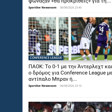
φώναξαν «θα προκριθείς» για τη...
Sportlive Newsroom
-
06/08/2026 23:40
CONFERENCE LEAGUE
ΠΑΟΚ: Το 0-1 με την Άντερλεχτ κα
ο δρόμος για Conference League μ
αντίπαλο Μπραν ή...
Sportlive Newsroom
-
06/08/2026 23:10