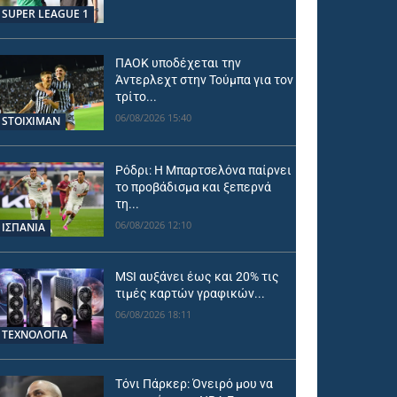
SUPER LEAGUE 1
ΠΑΟΚ υποδέχεται την
Άντερλεχτ στην Τούμπα για τον
τρίτο...
06/08/2026 15:40
STOIXIMAN
Ρόδρι: Η Μπαρτσελόνα παίρνει
το προβάδισμα και ξεπερνά
τη...
06/08/2026 12:10
ΙΣΠΑΝΙΑ
MSI αυξάνει έως και 20% τις
τιμές καρτών γραφικών...
06/08/2026 18:11
ΤΕΧΝΟΛΟΓΙΑ
Τόνι Πάρκερ: Όνειρό μου να