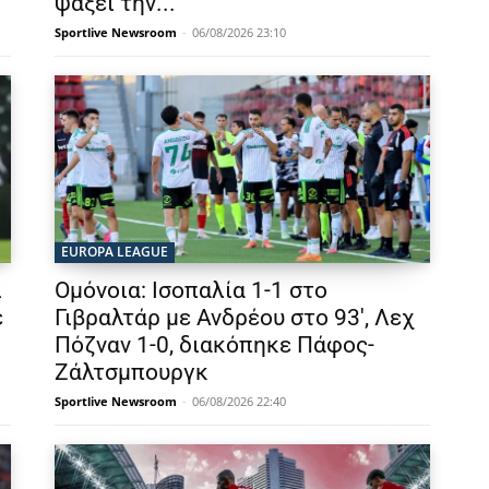
ψάξει την...
Sportlive Newsroom
-
06/08/2026 23:10
EUROPA LEAGUE
ι
Ομόνοια: Ισοπαλία 1-1 στο
ε
Γιβραλτάρ με Ανδρέου στο 93′, Λεχ
Πόζναν 1-0, διακόπηκε Πάφος-
Ζάλτσμπουργκ
Sportlive Newsroom
-
06/08/2026 22:40