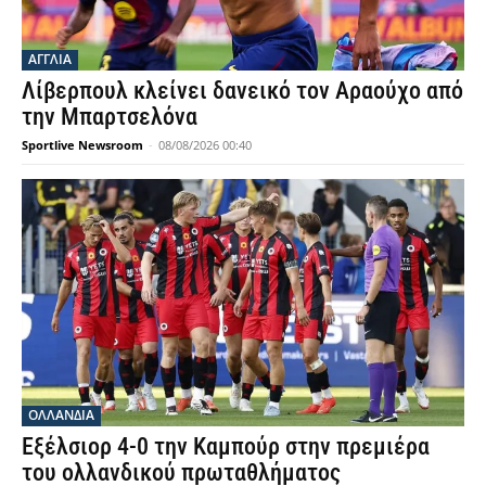
ΑΓΓΛΙΑ
Λίβερπουλ κλείνει δανεικό τον Αραούχο από
την Μπαρτσελόνα
Sportlive Newsroom
-
08/08/2026 00:40
OΛΛΑΝΔΊΑ
Εξέλσιορ 4-0 την Καμπούρ στην πρεμιέρα
του ολλανδικού πρωταθλήματος