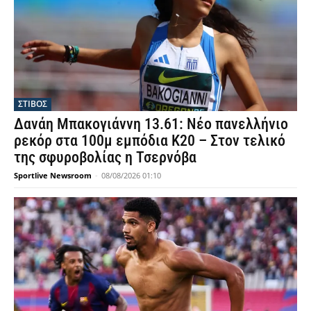
ΣΤΙΒΟΣ
Δανάη Μπακογιάννη 13.61: Νέο πανελλήνιο
ρεκόρ στα 100μ εμπόδια Κ20 – Στον τελικό
της σφυροβολίας η Τσερνόβα
Sportlive Newsroom
-
08/08/2026 01:10