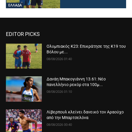
ΕΛΛΑΔΑ
EDITOR PICKS
Ολυμπιακός Κ23: Επικράτησε της Κ19 του
Βόλου με...
08/08/2026 01:40
Δανάη Μπακογιάννη 13.61: Νέο
πανελλήνιο ρεκόρ στα 100μ...
08/08/2026 01:10
Λίβερπουλ κλείνει δανεικό τον Αραούχο
από την Μπαρτσελόνα
08/08/2026 00:40