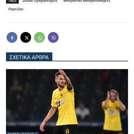
TAGS
Ζέλικο Ομπράντοβιτς
Μπόγκνταν Μπογκντάνοβιτς
Παρτίζαν
ΣΧΕΤΙΚΑ ΑΡΘΡΑ