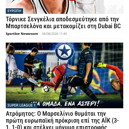
ΕΥΡΩΠΗ
Τόρνικε Σενγκέλια αποδεσμεύτηκε από την
Μπαρτσελόνα και μετακομίζει στη Dubai BC
Sportlive Newsroom
-
06/08/2026 11:40
SUPER LEAGUE 1
Ατρόμητος: Ο Μαρσελίνιο θυμάται την
πρώτη ευρωπαϊκή πρόκριση επί της ΑΪΚ (3-
1, 1-0) και στέλνει μήνυμα επιστροφής