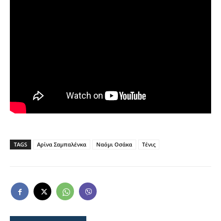
TAGS
Αρίνα Σαμπαλένκα
Ναόμι Οσάκα
Τένις