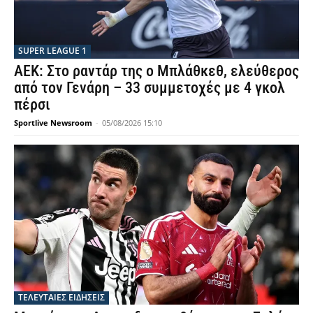
SUPER LEAGUE 1
ΑΕΚ: Στο ραντάρ της ο Μπλάθκεθ, ελεύθερος
από τον Γενάρη – 33 συμμετοχές με 4 γκολ
πέρσι
Sportlive Newsroom
-
05/08/2026 15:10
ΤΕΛΕΥΤΑΙΕΣ ΕΙΔΗΣΕΙΣ