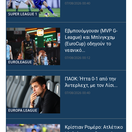
07/08/2026 00:40
SUPER LEAGUE 1
Εβμπουόμγουαν (MVP G-
League) και Μπίνγκχαμ
(EuroCup) οδηγούν το
νεανικό...
07/08/2026 00:12
EUROLEAGUE
ΠΑΟΚ: Ήττα 0-1 από την
Άντερλεχτ, με τον Λίσι...
07/08/2026 00:40
EUROPA LEAGUE
Κρίστιαν Ρομέρο: Ατλέτικο