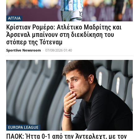
ΑΓΓΛΙΑ
Κρίστιαν Ρομέρο: Ατλέτικο Μαδρίτης και
Άρσεναλ μπαίνουν στη διεκδίκηση του
στόπερ της Τότεναμ
Sportlive Newsroom
-
07/08/2026 01:40
EUROPA LEAGUE
ΠΑΟΚ: Ήττα 0-1 από την Άντερλεχτ, με τον