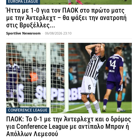
EUROPA LEAGUE
Ήττα με 1-0 για τον ΠΑΟΚ στο πρώτο ματς
με την Άντερλεχτ – θα ψάξει την ανατροπή
στις Βρυξέλλες...
Sportlive Newsroom
-
06/08/2026 23:10
CONFERENCE LEAGUE
ΠΑΟΚ: Το 0-1 με την Άντερλεχτ και ο δρόμος
για Conference League με αντίπαλο Μπραν ή
Απόλλων Λεμεσού