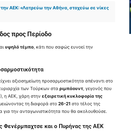
την ΑΕΚ: «Λατρεύω την Αθήνα, στοχεύω σε νίκες
δος προς Περίοδο
και
υψηλό τέμπο
, κάτι που σαφώς ευνοεί την
οσαρμοστικότητα
ίχνει αξιοσημείωτη προσαρμοστικότητα απέναντι στο
κυριαρχία των Τούρκων στα
ριμπάουντ
, γεγονός που
), η ΑΕΚ, χάρη στην
εξαιρετική κυκλοφορία της
, μειώνοντας τη διαφορά στο
26-21
στο τέλος της
ια για την ανταγωνιστικότητα που θα ακολουθούσε.
ς Φενέρμπαχτσε και ο Πυρήνας της ΑΕΚ