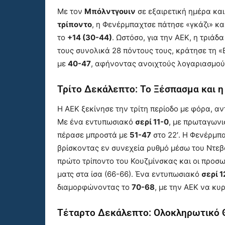
Με τον
Μπόλντγουιν
σε εξαιρετική ημέρα κα
τρίποντο
, η Φενέρμπαχτσε πάτησε «γκάζι» κα
το
+14 (30-44)
. Ωστόσο, για την ΑΕΚ, η τριάδ
τους συνολικά 28 πόντους τους, κράτησε τη «Β
με
40-47
, αφήνοντας ανοιχτούς λογαριασμού
Τρίτο Δεκάλεπτο: Το Ξέσπασμα και η
Η ΑΕΚ ξεκίνησε την τρίτη περίοδο με φόρα, α
Με ένα εντυπωσιακό
σερί 11-0
, με πρωταγωνι
πέρασε μπροστά με
51-47
στο 22′. Η Φενέρμπα
βρίσκοντας εν συνεχεία ρυθμό μέσω του Ντεβ
πρώτο τρίποντο του Κουζμίνσκας και οι προσω
ματς στα ίσα (66-66). Ένα εντυπωσιακό
σερί 1
διαμορφώνοντας το
70-68
, με την ΑΕΚ να κυ
Τέταρτο Δεκάλεπτο: Ολοκληρωτικό 