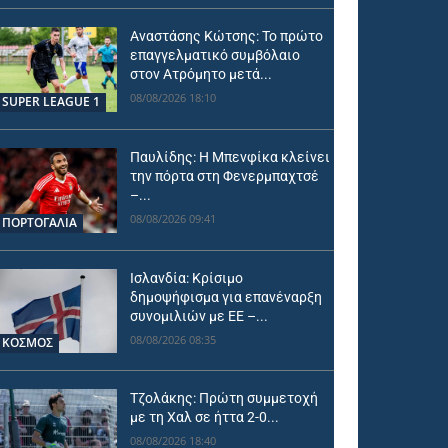
Αναστάσης Κώτσης: Το πρώτο
επαγγελματικό συμβόλαιο
στον Ατρόμητο μετά...
08/08/2026 18:10
SUPER LEAGUE 1
Παυλίδης: Η Μπενφίκα κλείνει
την πόρτα στη Φενερμπαχτσέ
–...
08/08/2026 09:41
ΠΟΡΤΟΓΑΛΙΑ
Ισλανδία: Κρίσιμο
δημοψήφισμα για επανέναρξη
συνομιλιών με ΕΕ –...
08/08/2026 08:35
ΚΟΣΜΟΣ
Τζολάκης: Πρώτη συμμετοχή
με τη Χαλ σε ήττα 2-0...
08/08/2026 18:40