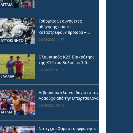
ΑΓΓΛΙΑ
Τούρμπο: Οι συνήθειες
οδήγησης που το
καταστρέφουν πρόωρα –...
08/08/2026 14:17
ΑΥΤΟΚΙΝΗΤΟ
Ολυμπιακός Κ23: Επικράτησε
της Κ19 του Βόλου με 1-0...
08/08/2026 01:40
ΕΛΛΑΔΑ
Λίβερπουλ κλείνει δανεικό τον
Αραούχο από την Μπαρτσελόνα
08/08/2026 00:40
ΑΓΓΛΙΑ
Νότιγχαμ Φόρεστ συμφώνησε