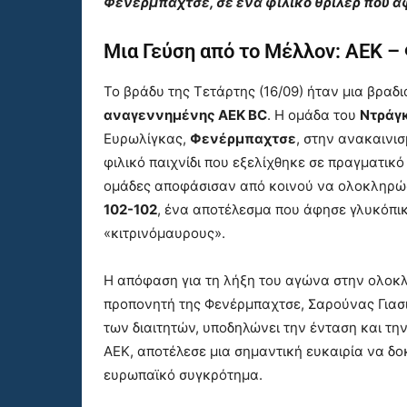
Φενέρμπαχτσε, σε ένα φιλικό θρίλερ που ά
Μια Γεύση από το Μέλλον: ΑΕΚ 
Το βράδυ της Τετάρτης (16/09) ήταν μια βραδ
αναγεννημένης ΑΕΚ BC
. Η ομάδα του
Ντράγ
Ευρωλίγκας,
Φενέρμπαχτσε
, στην ανακαινι
φιλικό παιχνίδι που εξελίχθηκε σε πραγματικό
ομάδες αποφάσισαν από κοινού να ολοκληρώ
102-102
, ένα αποτέλεσμα που άφησε γλυκόπικ
«κιτρινόμαυρους».
Η απόφαση για τη λήξη του αγώνα στην ολοκ
προπονητή της Φενέρμπαχτσε, Σαρούνας Γιασι
των διαιτητών, υποδηλώνει την ένταση και τη
ΑΕΚ, αποτέλεσε μια σημαντική ευκαιρία να δο
ευρωπαϊκό συγκρότημα.