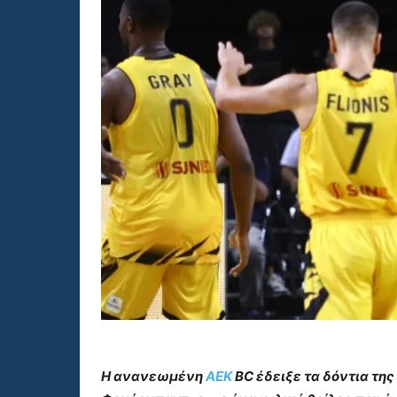
Η ανανεωμένη
ΑΕΚ
BC έδειξε τα δόντια τη