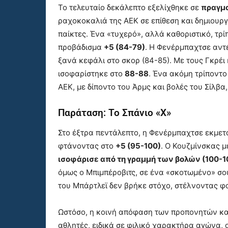
Το τελευταίο δεκάλεπτο εξελίχθηκε σε
πραγμα
ραχοκοκαλιά της ΑΕΚ σε επίθεση και δημιουρ
παίκτες. Ένα «τυχερό», αλλά καθοριστικό, τρ
προβάδισμα
+5 (84-79)
. Η Φενέρμπαχτσε αντέ
ξανά κεφάλι στο σκορ (84-85). Με τους Γκρέι
ισοφαρίστηκε στο
88-88
. Ένα ακόμη τρίποντο
ΑΕΚ, με δίποντο του Άρμς και βολές του Σίλβα,
Παράταση: Το Σπάνιο «Χ»
Στο έξτρα πεντάλεπτο, η Φενέρμπαχτσε εκμετα
φτάνοντας στο
+5 (95-100)
. Ο Κουζμίνσκας μ
ισοφάρισε από τη γραμμή των βολών (100-1
όμως ο Μπιμπέροβιτς, σε ένα «σκοτωμένο» σου
του Μπάρτλεϊ δεν βρήκε στόχο, στέλνοντας φ
Ωστόσο, η κοινή απόφαση των προπονητών κα
αθλητές, ειδικά σε φιλικό χαρακτήρα αγώνα,