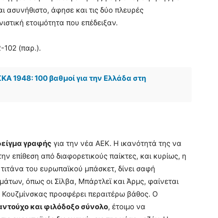
αι ασυνήθιστο, άφησε και τις δύο πλευρές
ιστική ετοιμότητα που επέδειξαν.
-102 (παρ.).
Α 1948: 100 βαθμοί για την Ελλάδα στη
δείγμα γραφής
για την νέα ΑΕΚ. Η ικανότητά της να
την επίθεση από διαφορετικούς παίκτες, και κυρίως, η
 τιτάνα του ευρωπαϊκού μπάσκετ, δίνει σαφή
άτων, όπως οι Σίλβα, Μπάρτλεϊ και Άρμς, φαίνεται
υ Κουζμίνσκας προσφέρει περαιτέρω βάθος. Ο
αντούχο και φιλόδοξο σύνολο
, έτοιμο να