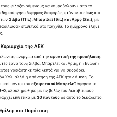
ι τους φιλοξενούμενους να «πυροβολούν» από το
ι δημιούργησε διψήφιες διαφορές, φτάνοντας έως και
α των
Σίλβα (11π.), Μπάρτλεϊ (9π.) και Άρμς (8π.)
, με
ασίλισσα» επιθετικά στο παιχνίδι. Το ημίχρονο έληξε
ς.
 Κυριαρχία της ΑΕΚ
ντλώντας ενέργεια από την
αμυντική της προσήλωση
.
στές ξανά τους Σίλβα, Μπάρτλεϊ και Άρμς, η «Ένωση»
χτσε χρειάστηκε τρία λεπτά για να σκοράρει,
όν Χολ, αλλά η απάντηση της ΑΕΚ ήταν άμεση. Το
πικοί πόντοι του
εξαιρετικού Μπάρτλεϊ
έφεραν το
2-0
, ολοκληρώθηκε με τις βολές του Λεκαβίτσιους,
ριαρχεί επιθετικά με
30 πόντους
σε αυτό το δεκάλεπτο.
Θρίλερ και Παράταση