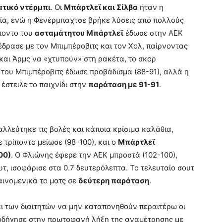
τικό ντέρμπι
. Οι
Μπάρτλεϊ και Σίλβα
ήταν η
γία, ενώ η Φενέρμπαχτσε βρήκε λύσεις από πολλούς
ίποντο του
ασταμάτητου Μπάρτλεϊ
έδωσε στην ΑΕΚ
δρασε με τον Μπιμπέροβιτς και τον Χολ, παίρνοντας
 και Άρμς να «χτυπούν» στη ρακέτα, το σκορ
 του Μπιμπέροβιτς έδωσε προβάδισμα (88-91), αλλά η
 έστειλε το παιχνίδι στην
παράταση με 91-91
.
λλεύτηκε τις βολές και κάποια κρίσιμα καλάθια,
ε τρίποντο μείωσε (98-100), και ο
Μπάρτλεϊ
00)
. Ο Φλιώνης έφερε την ΑΕΚ μπροστά (102-100),
τ, ισοφάρισε στα 0.7 δευτερόλεπτα. Το τελευταίο σουτ
αινομενικά το ματς σε
δεύτερη παράταση
.
ι των διαιτητών να μην καταπονηθούν περαιτέρω οι
 οδήγησε στην πρωτοφανή λήξη της αναμέτρησης με