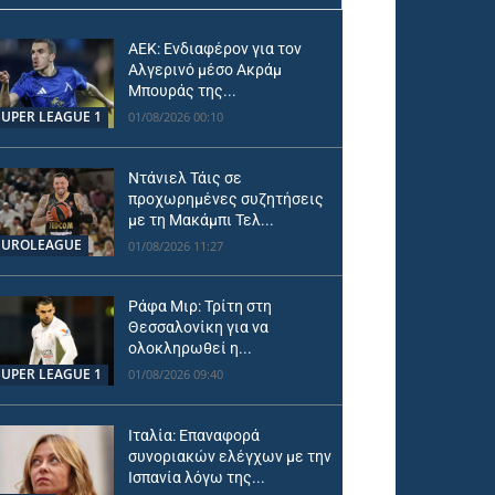
ΑΕΚ: Ενδιαφέρον για τον
Αλγερινό μέσο Ακράμ
Μπουράς της...
SUPER LEAGUE 1
01/08/2026 00:10
Ντάνιελ Τάις σε
προχωρημένες συζητήσεις
με τη Μακάμπι Τελ...
EUROLEAGUE
01/08/2026 11:27
Ράφα Μιρ: Τρίτη στη
Θεσσαλονίκη για να
ολοκληρωθεί η...
SUPER LEAGUE 1
01/08/2026 09:40
Ιταλία: Επαναφορά
συνοριακών ελέγχων με την
Ισπανία λόγω της...