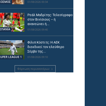
ΚΟΣΜΟΣ
01/08/2026 00:34
Ρεάλ Μαδρίτης: Τελεσίγραφο
στον Βινίσιους – ή
ανανεώνει ή...
ΙΣΠΑΝΙΑ
01/08/2026 09:40
Φίλιπ Κόστιτς: Η ΑΕΚ
διεκδικεί τον ελεύθερο
Σέρβο της...
SUPER LEAGUE 1
01/08/2026 09:10
Φόρτωση περισσοτέρων