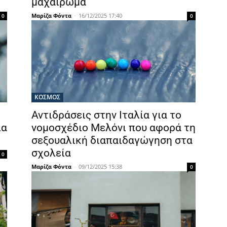
μαχαίρωμα
Μαρίζα Φόντα
-
16/12/2025 17:40
0
0
ΚΟΣΜΟΣ
Αντιδράσεις στην Ιταλία για το
ια
νομοσχέδιο Μελόνι που αφορά τη
σεξουαλική διαπαιδαγώγηση στα
σχολεία
0
Μαρίζα Φόντα
-
09/12/2025 15:38
0