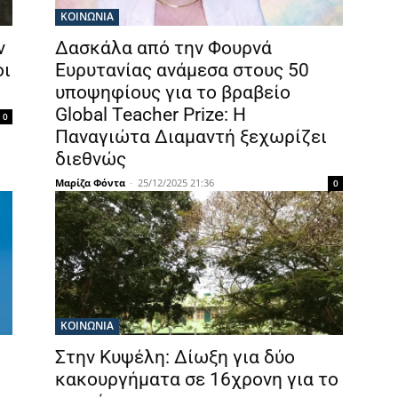
ΚΟΙΝΩΝΙΑ
ν
Δασκάλα από την Φουρνά
οι
Ευρυτανίας ανάμεσα στους 50
υποψηφίους για το βραβείο
Global Teacher Prize: Η
0
Παναγιώτα Διαμαντή ξεχωρίζει
διεθνώς
Μαρίζα Φόντα
-
25/12/2025 21:36
0
ΚΟΙΝΩΝΙΑ
Στην Κυψέλη: Δίωξη για δύο
κακουργήματα σε 16χρονη για το