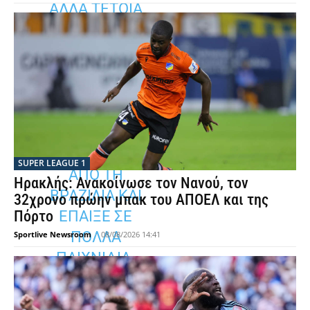
ΑΛΛΆ ΤΈΤΟΙΑ
ΜΗΝΎΜΑΤΑ
ΑΠΌ ΠΑΊΚΤΕΣ
ΔΕΊΧΝΟΥΝ
ΠΊΣΤΗ. Ο
ΡΟΝΤΙΝΈΙ
ΉΡΘΕ ΤΟ
ΚΑΛΟΚΑΊΡΙ
SUPER LEAGUE 1
ΑΠΌ ΤΗ
Ηρακλής: Ανακοίνωσε τον Νανού, τον
ΒΡΑΖΙΛΊΑ ΚΑΙ
32χρονο πρώην μπακ του ΑΠΟΕΛ και της
ΈΠΑΙΞΕ ΣΕ
Πόρτο
ΠΟΛΛΆ
Sportlive Newsroom
-
08/08/2026 14:41
ΠΑΙΧΝΊΔΙΑ.
ΊΣΩΣ ΜΕΊΝΕΙ
ΚΙ ΆΛΛΟ,