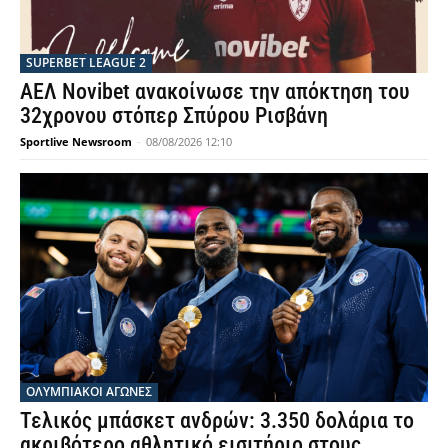
SUPERBET LEAGUE 2
ΑΕΛ Novibet ανακοίνωσε την απόκτηση του
32χρονου στόπερ Σπύρου Ρισβάνη
Sportlive Newsroom
-
08/08/2026 12:10
ΟΛΥΜΠΙΑΚΟΊ ΑΓΏΝΕΣ
Τελικός μπάσκετ ανδρών: 3.350 δολάρια το
ακριβότερο αθλητικό εισιτήριο στους