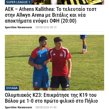
SUPER LEAGUE 1
ΑΕΚ – Athens Kallithea: Το τελευταίο τεστ
στην Allwyn Arena με Βιτάλις και νέα
αποκτήματα ενόψει ΟΦΗ (20:00)
Sportlive Newsroom
-
08/08/2026 08:10
ΕΛΛΑΔΑ
Ολυμπιακός Κ23: Επικράτησε της Κ19 του
Βόλου με 1-0 στο πρώτο φιλικό στο Πήλιο
Sportlive Newsroom
-
08/08/2026 01:40