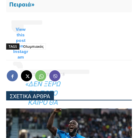
Πειραιά»
View
this
post
on
TAGS
Ολυμπιακός
Instagr
am
A POST SHARED BY RODINEI DE ALMEIDA (@PRETINHOR
«ΔΕΝ ΞΈΡΩ
ΓΙΑ ΠΌΣΟ
ΣΧΕΤΙΚΑ ΑΡΘΡΑ
ΚΑΙΡΌ ΘΑ
ΜΕΊΝΩ ΣΕ
ΑΥΤΌΝ ΤΟΝ
ΣΎΛΛΟΓΟ,