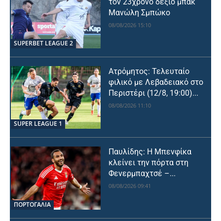
τον 23χρονο δεξιό μπακ
Μανώλη Σμπώκο
08/08/2026 15:10
SUPERBET LEAGUE 2
Ατρόμητος: Τελευταίο
φιλικό με Λεβαδειακό στο
Περιστέρι (12/8, 19:00)...
08/08/2026 11:10
SUPER LEAGUE 1
Παυλίδης: Η Μπενφίκα
κλείνει την πόρτα στη
Φενερμπαχτσέ –...
08/08/2026 09:41
ΠΟΡΤΟΓΑΛΙΑ