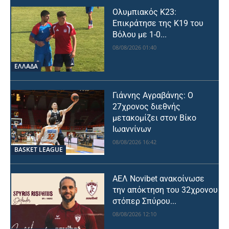
Ολυμπιακός Κ23:
Επικράτησε της Κ19 του
Βόλου με 1-0...
08/08/2026 01:40
ΕΛΛΑΔΑ
Γιάννης Αγραβάνης: Ο
27χρονος διεθνής
μετακομίζει στον Βίκο
Ιωαννίνων
08/08/2026 16:42
BASKET LEAGUE
ΑΕΛ Novibet ανακοίνωσε
την απόκτηση του 32χρονου
στόπερ Σπύρου...
08/08/2026 12:10