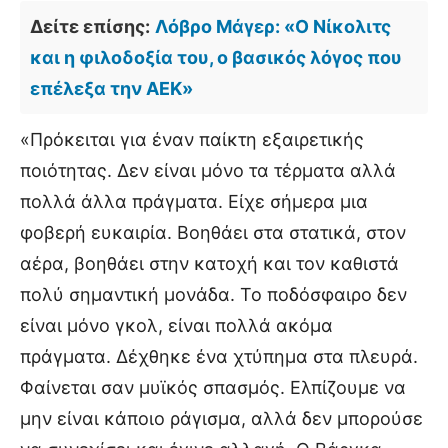
Δείτε επίσης:
Λόβρο Μάγερ: «Ο Νίκολιτς
και η φιλοδοξία του, ο βασικός λόγος που
επέλεξα την ΑΕΚ»
«Πρόκειται για έναν παίκτη εξαιρετικής
ποιότητας. Δεν είναι μόνο τα τέρματα αλλά
πολλά άλλα πράγματα. Είχε σήμερα μια
φοβερή ευκαιρία. Βοηθάει στα στατικά, στον
αέρα, βοηθάει στην κατοχή και τον καθιστά
πολύ σημαντική μονάδα. Το ποδόσφαιρο δεν
είναι μόνο γκολ, είναι πολλά ακόμα
πράγματα. Δέχθηκε ένα χτύπημα στα πλευρά.
Φαίνεται σαν μυϊκός σπασμός. Ελπίζουμε να
μην είναι κάποιο ράγισμα, αλλά δεν μπορούσε