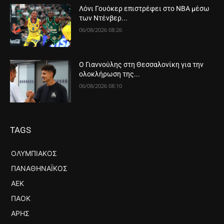
Λόνι Γουόκερ επιστρέφει στο NBA μέσω
των Ντένβερ...
06/08/2026 08:26
Ο Γιαννούλης στη Θεσσαλονίκη για την
ολοκλήρωση της...
06/08/2026 08:10
TAGS
ΟΛΥΜΠΙΑΚΌΣ
ΠΑΝΑΘΗΝΑΪΚΌΣ
ΑΕΚ
ΠΑΟΚ
ΆΡΗΣ