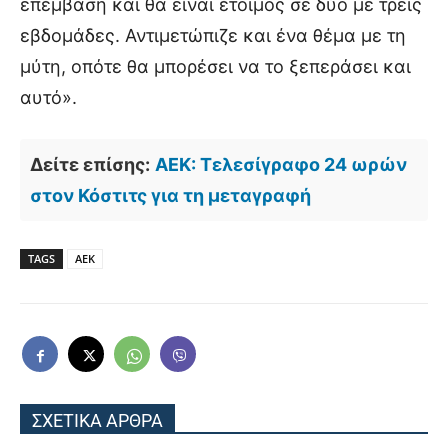
επέμβαση και θα είναι έτοιμος σε δύο με τρεις
εβδομάδες. Αντιμετώπιζε και ένα θέμα με τη
μύτη, οπότε θα μπορέσει να το ξεπεράσει και
αυτό».
Δείτε επίσης:
ΑΕΚ: Τελεσίγραφο 24 ωρών
στον Κόστιτς για τη μεταγραφή
TAGS
ΑΕΚ
ΣΧΕΤΙΚΑ ΑΡΘΡΑ