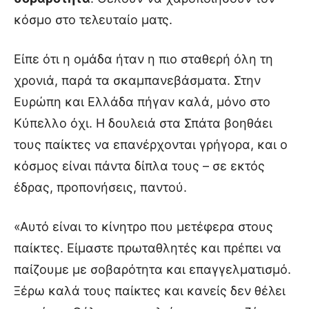
κόσμο στο τελευταίο ματς.
Είπε ότι η ομάδα ήταν η πιο σταθερή όλη τη
χρονιά, παρά τα σκαμπανεβάσματα. Στην
Ευρώπη και Ελλάδα πήγαν καλά, μόνο στο
Κύπελλο όχι. Η δουλειά στα Σπάτα βοηθάει
τους παίκτες να επανέρχονται γρήγορα, και ο
κόσμος είναι πάντα δίπλα τους – σε εκτός
έδρας, προπονήσεις, παντού.
«Αυτό είναι το κίνητρο που μετέφερα στους
παίκτες. Είμαστε πρωταθλητές και πρέπει να
παίζουμε με σοβαρότητα και επαγγελματισμό.
Ξέρω καλά τους παίκτες και κανείς δεν θέλει