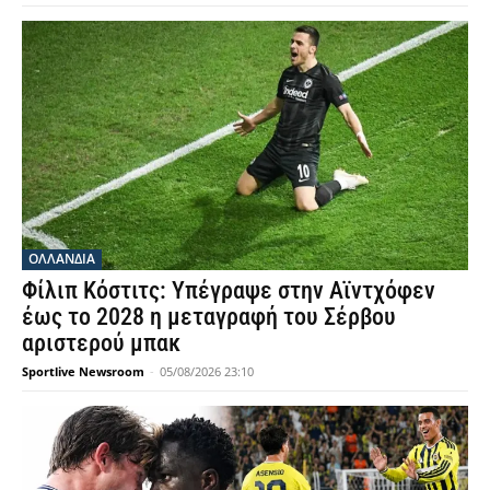
OΛΛΑΝΔΊΑ
Φίλιπ Κόστιτς: Υπέγραψε στην Αϊντχόφεν
έως το 2028 η μεταγραφή του Σέρβου
αριστερού μπακ
Sportlive Newsroom
-
05/08/2026 23:10