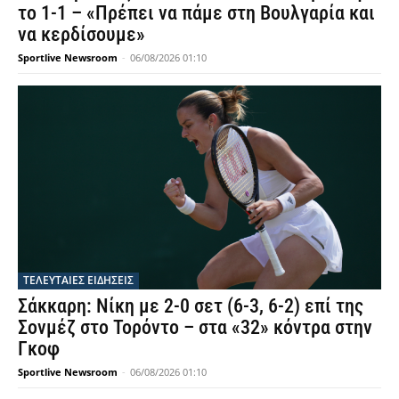
το 1-1 – «Πρέπει να πάμε στη Βουλγαρία και
να κερδίσουμε»
Sportlive Newsroom
-
06/08/2026 01:10
ΤΕΛΕΥΤΑΙΕΣ ΕΙΔΗΣΕΙΣ
Σάκκαρη: Νίκη με 2-0 σετ (6-3, 6-2) επί της
Σονμέζ στο Τορόντο – στα «32» κόντρα στην
Γκοφ
Sportlive Newsroom
-
06/08/2026 01:10