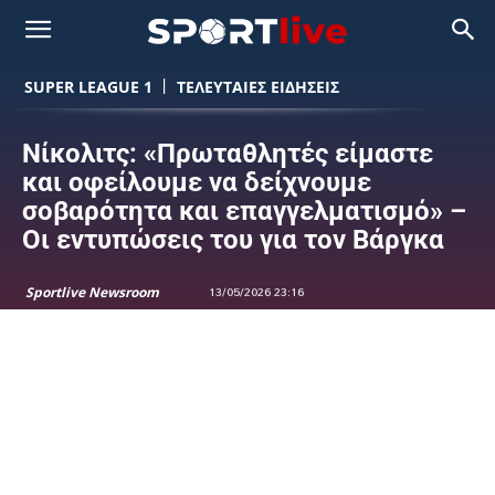
SUPER LEAGUE 1
ΤΕΛΕΥΤΑΙΕΣ ΕΙΔΗΣΕΙΣ
Νίκολιτς: «Πρωταθλητές είμαστε
και οφείλουμε να δείχνουμε
σοβαρότητα και επαγγελματισμό» –
Οι εντυπώσεις του για τον Βάργκα
Sportlive Newsroom
13/05/2026 23:16