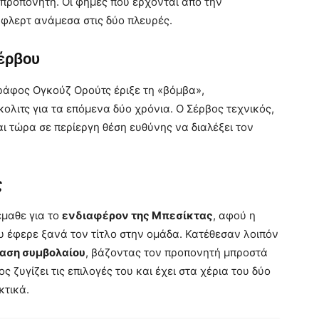
 προπονητή. Οι φήμες που έρχονται από την
λερτ ανάμεσα στις δύο πλευρές.
Σέρβου
ράφος Ογκούζ Ορούτς έριξε τη «βόμβα»,
ολιτς για τα επόμενα δύο χρόνια. Ο Σέρβος τεχνικός,
αι τώρα σε περίεργη θέση ευθύνης να διαλέξει τον
ς
έμαθε για το
ενδιαφέρον της Μπεσίκτας
, αφού η
ου έφερε ξανά τον τίτλο στην ομάδα. Κατέθεσαν λοιπόν
αση συμβολαίου
, βάζοντας τον προπονητή μπροστά
ς ζυγίζει τις επιλογές του και έχει στα χέρια του δύο
κτικά.