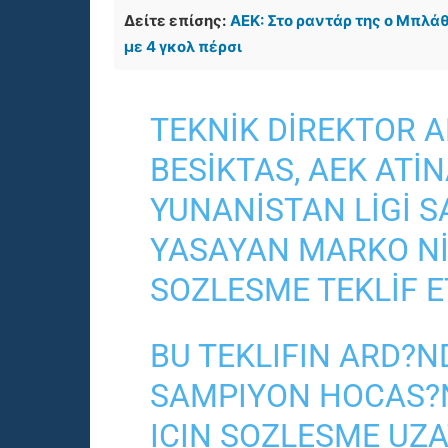
Δείτε επίσης:
ΑΕΚ: Στο ραντάρ της ο Μπλά
με 4 γκολ πέρσι
TEKNIK DIREKTOR 
BESIKTAS, AEK ATIN
YUNANISTAN LIGI 
YASAYAN MARKO NIK
SOZLESME TEKLIF E
BU TEKLIFIN ARD?N
SAMPIYON HOCAS?
ICIN SOZLESME UZA