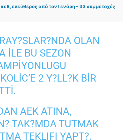
θκεθ, ελεύθερος από τον Γενάρη – 33 συμμετοχές
ARAY?SLAR?NDA OLAN
A ILE BU SEZON
SAMPIYONLUGU
OLIC’E 2 Y?LL?K BIR
TTI.
DAN AEK ATINA,
N? TAK?MDA TUTMAK
TMA TEKLIFI YAPT?.