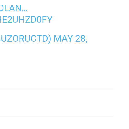
 OLAN…
HE2UHZD0FY
GUZORUCTD)
MAY 28,