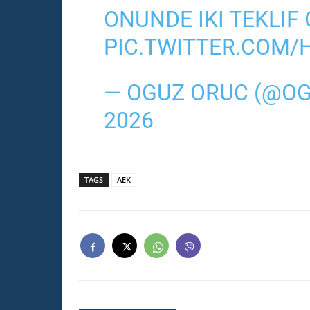
ONUNDE IKI TEKLIF
PIC.TWITTER.COM/
— OGUZ ORUC (@O
2026
TAGS
ΑΕΚ