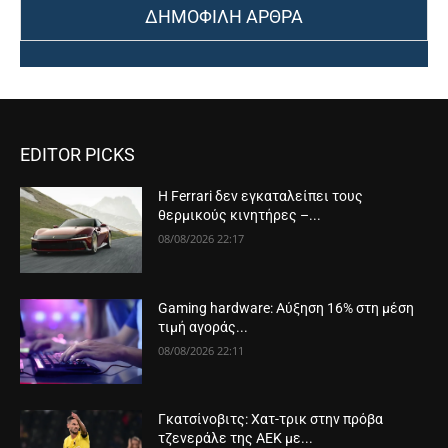
ΔΗΜΟΦΙΛΗ ΑΡΘΡΑ
EDITOR PICKS
Η Ferrari δεν εγκαταλείπει τους
θερμικούς κινητήρες –...
08/08/2026 22:17
Gaming hardware: Αύξηση 16% στη μέση
τιμή αγοράς...
08/08/2026 22:11
Γκατσίνοβιτς: Χατ-τρικ στην πρόβα
τζενεράλε της ΑΕΚ με...