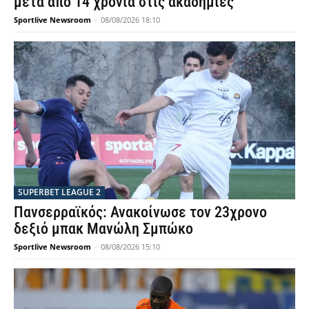
μετά από 14 χρόνια στις ακαδημίες
Sportlive Newsroom
-
08/08/2026 18:10
SUPERBET LEAGUE 2
Πανσερραϊκός: Ανακοίνωσε τον 23χρονο
δεξιό μπακ Μανώλη Σμπώκο
Sportlive Newsroom
-
08/08/2026 15:10