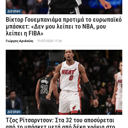
ΔΙΕΘΝΗ
Βίκτορ Γουεμπανιάμα προτιμά το ευρωπαϊκό
μπάσκετ: «Δεν μου λείπει το NBA, μου
λείπει η FIBA»
Γιώργος Αριδαίας
-
31/07/2026 17:26
ΔΙΕΘΝΗ
Τζος Ρίτσαρντσον: Στα 32 του αποσύρεται
από το μπάσκετ μετά από δέκα χρόνια στο