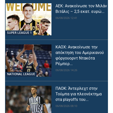
ΑΕΚ: Ανακοίνωσε τον Μιλάν
Βιτάλις – 2,5 εκατ. ευρώ...
06/08/2026 12:41
SUPER LEAGUE 1
ΚΑΟΧ: Ανακοίνωσε την
απόκτηση του Αμερικανού
φόργουορντ Ντακότα
Ρέμπερ...
06/08/2026 14:26
NATIONAL LEAGUE
ΠΑΟΚ: Άντερλεχτ στην
Τούμπα για πλεονέκτημα
στα playoffs του...
06/08/2026 08:10