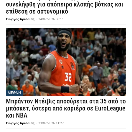
συνελήφθη για απόπειρα κλοπής βότκας και
επίθεση σε αστυνομικό
Γιώργος Αριδαίας
-
24/07/2026 00:11
ΔΙΕΘΝΗ
Μπράντον Ντέιβις αποσύρεται στα 35 από το
μπάσκετ, ύστερα από καριέρα σε EuroLeague
και NBA
Γιώργος Αριδαίας
-
23/07/2026 11:27