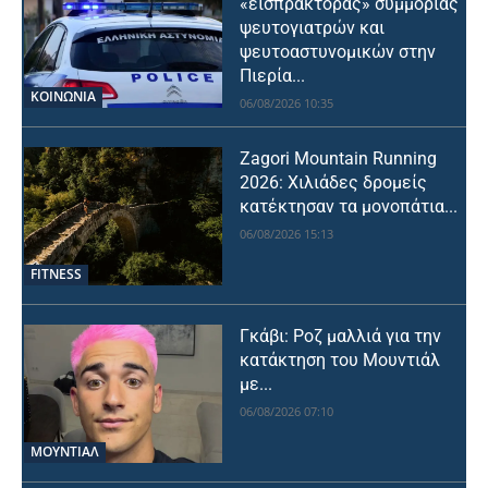
«εισπράκτορας» συμμορίας
ψευτογιατρών και
ψευτοαστυνομικών στην
Πιερία...
ΚΟΙΝΩΝΙΑ
06/08/2026 10:35
Zagori Mountain Running
2026: Χιλιάδες δρομείς
κατέκτησαν τα μονοπάτια...
06/08/2026 15:13
FITNESS
Γκάβι: Ροζ μαλλιά για την
κατάκτηση του Μουντιάλ
με...
06/08/2026 07:10
ΜΟΥΝΤΙΆΛ