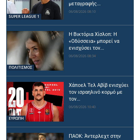
μεταγραφής...
06/08/2026 08:10
SUPER LEAGUE 1
Η Βικτόρια Χίσλοπ: Η
«Οδύσσεια» μπορεί να
ενισχύσει τον...
06/08/2026 08:34
ΠΟΛΙΤΙΣΜΟΣ
Χάποελ Τελ Αβίβ ενισχύει
τον ισραηλινό κορμό με
τον...
06/08/2026 10:40
ΕΥΡΩΠΗ
ΠΑΟΚ: Άντερλεχτ στην