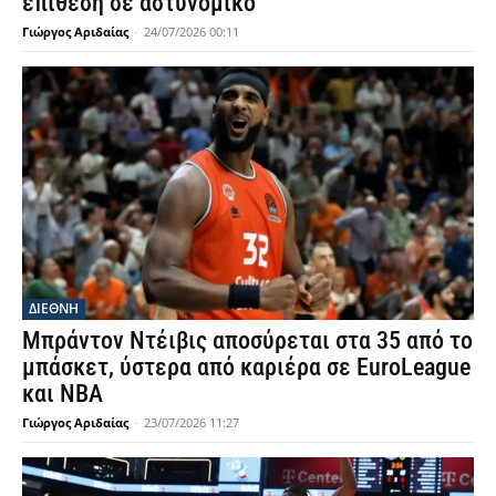
επίθεση σε αστυνομικό
Γιώργος Αριδαίας
-
24/07/2026 00:11
ΔΙΕΘΝΗ
Μπράντον Ντέιβις αποσύρεται στα 35 από το
μπάσκετ, ύστερα από καριέρα σε EuroLeague
και NBA
Γιώργος Αριδαίας
-
23/07/2026 11:27