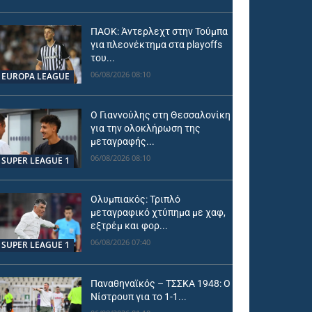
ΠΑΟΚ: Άντερλεχτ στην Τούμπα
για πλεονέκτημα στα playoffs
του...
06/08/2026 08:10
EUROPA LEAGUE
Ο Γιαννούλης στη Θεσσαλονίκη
για την ολοκλήρωση της
μεταγραφής...
06/08/2026 08:10
SUPER LEAGUE 1
Ολυμπιακός: Τριπλό
μεταγραφικό χτύπημα με χαφ,
εξτρέμ και φορ...
06/08/2026 07:40
SUPER LEAGUE 1
Παναθηναϊκός – ΤΣΣΚΑ 1948: Ο
Νίστρουπ για το 1-1...