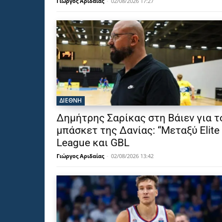
Γιώργος Αριδαίας
-
02/08/2026 17:27
ΔΙΕΘΝΗ
Δημήτρης Σαρίκας στη Βάιεν για τ
μπάσκετ της Δανίας: “Μεταξύ Elite
League και GBL
Γιώργος Αριδαίας
-
02/08/2026 13:42