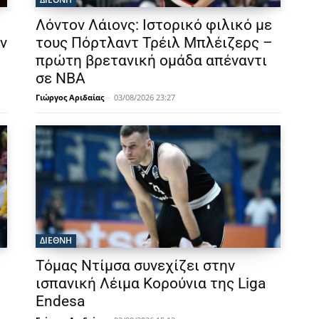
Λόντον Λάιονς: Ιστορικό φιλικό με
ν
τους Πόρτλαντ Τρέιλ Μπλέιζερς –
πρώτη βρετανική ομάδα απέναντι
σε NBA
Γιώργος Αριδαίας
-
03/08/2026 23:27
ΔΙΕΘΝΗ
Τόμας Ντίμσα συνεχίζει στην
ισπανική Λέιμα Κορούνια της Liga
Endesa