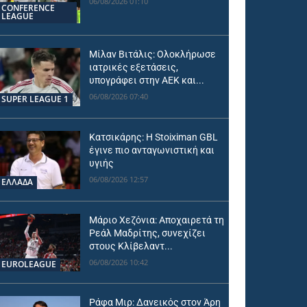
06/08/2026 01:10
CONFERENCE
LEAGUE
Μίλαν Βιτάλις: Ολοκλήρωσε
ιατρικές εξετάσεις,
υπογράφει στην ΑΕΚ και...
06/08/2026 07:40
SUPER LEAGUE 1
Κατσικάρης: Η Stoiximan GBL
έγινε πιο ανταγωνιστική και
υγιής
06/08/2026 12:57
ΕΛΛΑΔΑ
Μάριο Χεζόνια: Αποχαιρετά τη
Ρεάλ Μαδρίτης, συνεχίζει
στους Κλίβελαντ...
06/08/2026 10:42
EUROLEAGUE
Ράφα Μιρ: Δανεικός στον Άρη