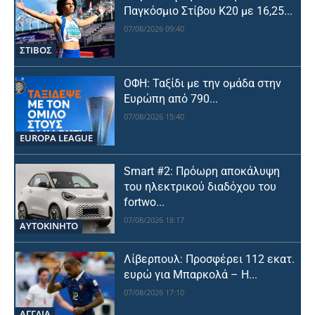
Παγκόσμιο Στίβου Κ20 με 16,25...
07/08/2026 09:40
ΣΤΙΒΟΣ
ΟΦΗ: Ταξίδι με την ομάδα στην
Ευρώπη από 790...
07/08/2026 15:40
EUROPA LEAGUE
Smart #2: Πρόωρη αποκάλυψη
του ηλεκτρικού διαδόχου του
fortwo...
07/08/2026 18:17
ΑΥΤΟΚΙΝΗΤΟ
Λίβερπουλ: Προσφέρει 112 εκατ.
ευρώ για Μπαρκολά – Η...
07/08/2026 17:10
ΑΓΓΛΙΑ