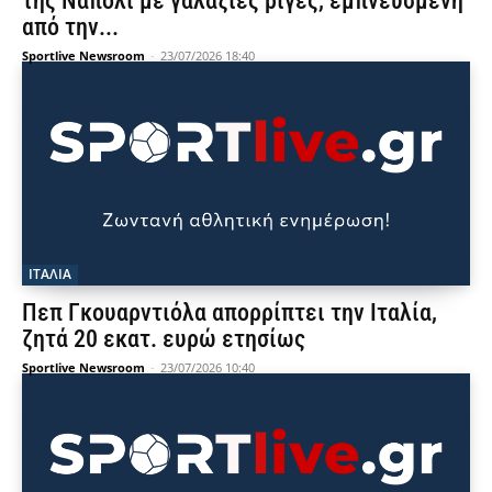
της Νάπολι με γαλάζιες ρίγες, εμπνευσμένη
από την...
Sportlive Newsroom
-
23/07/2026 18:40
ΙΤΑΛΙΑ
Πεπ Γκουαρντιόλα απορρίπτει την Ιταλία,
ζητά 20 εκατ. ευρώ ετησίως
Sportlive Newsroom
-
23/07/2026 10:40