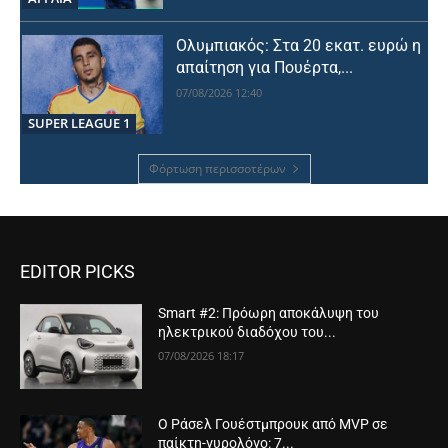
Ολυμπιακός: Στα 20 εκατ. ευρώ η
απαίτηση για Πουέρτα,...
07/08/2026 12:40
SUPER LEAGUE 1
Φόρτωση περισσοτέρων
EDITOR PICKS
Smart #2: Πρόωρη αποκάλυψη του
ηλεκτρικού διαδόχου του...
07/08/2026 18:17
Ο Ράσελ Γουέστμπρουκ από MVP σε
παίκτη-γυρολόγο: 7...