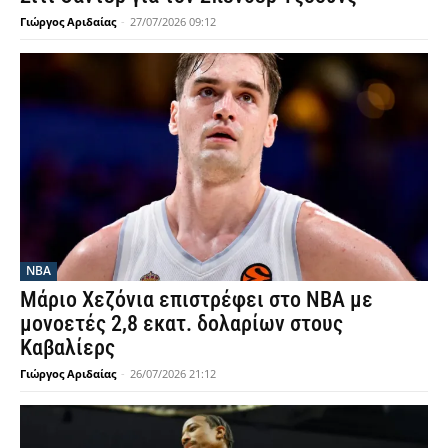
Γιώργος Αριδαίας
-
27/07/2026 09:12
NBA
Μάριο Χεζόνια επιστρέφει στο ΝΒΑ με
μονοετές 2,8 εκατ. δολαρίων στους
Καβαλίερς
Γιώργος Αριδαίας
-
26/07/2026 21:12