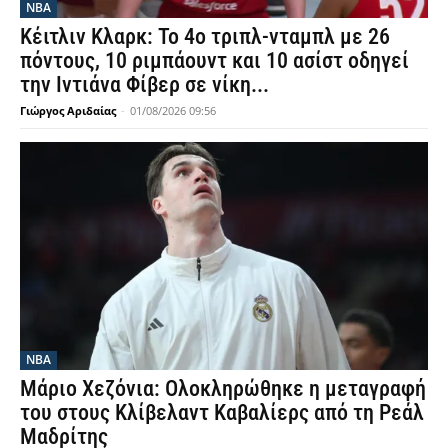
NBA
Κέιτλιν Κλαρκ: Το 4ο τριπλ-νταμπλ με 26
πόντους, 10 ριμπάουντ και 10 ασίστ οδηγεί
την Ιντιάνα Φίβερ σε νίκη...
Γιώργος Αριδαίας
-
01/08/2026 09:56
NBA
Μάριο Χεζόνια: Ολοκληρώθηκε η μεταγραφή
του στους Κλίβελαντ Καβαλίερς από τη Ρεάλ
Μαδρίτης