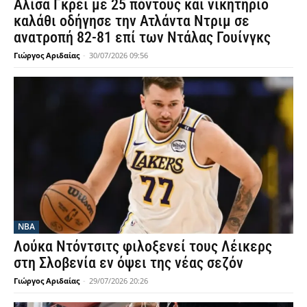
Αλίσα Γκρέι με 25 πόντους και νικητήριο
καλάθι οδήγησε την Ατλάντα Ντριμ σε
ανατροπή 82-81 επί των Ντάλας Γουίνγκς
Γιώργος Αριδαίας
-
30/07/2026 09:56
NBA
Λούκα Ντόντσιτς φιλοξενεί τους Λέικερς
στη Σλοβενία εν όψει της νέας σεζόν
Γιώργος Αριδαίας
-
29/07/2026 20:26