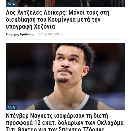
NBA
Λος Άντζελες Λέικερς: Μόνοι τους στη
διεκδίκηση του Κουμίνγκα μετά την
υπογραφή Χεζόνια
Γιώργος Αριδαίας
-
27/07/2026 09:56
NBA
Ντένβερ Νάγκετς ισοφάρισαν τη διετή
προσφορά 12 εκατ. δολαρίων των Οκλαχόμα
Σίτι Θάντερ για τον Σπένσερ Τζόουνς