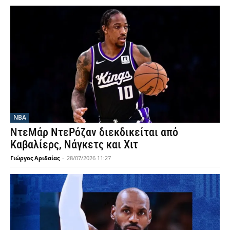
NBA
ΝτεΜάρ ΝτεΡόζαν διεκδικείται από
Καβαλίερς, Νάγκετς και Χιτ
Γιώργος Αριδαίας
-
28/07/2026 11:27