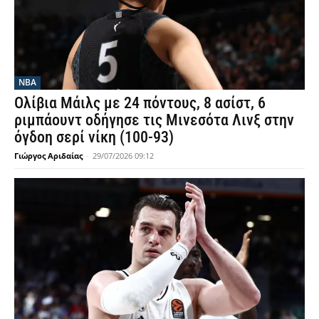
NBA
Ολίβια Μάιλς με 24 πόντους, 8 ασίστ, 6
ριμπάουντ οδήγησε τις Μινεσότα Λινξ στην
όγδοη σερί νίκη (100-93)
Γιώργος Αριδαίας
-
29/07/2026 09:12