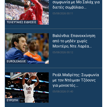
συμφωνία με Μο Σαλάχ για
διετές συμβόλαιο...
05/08/2026 00:11
ΤΕΛΕΥΤΑΙΕΣ ΕΙΔΗΣΕΙΣ
Βαλένθια: Επανεκκίνηση
από το μηδέν χωρίς
Μοντέρο, Ντε Λαρέα...
05/08/2026 00:12
EUROLEAGUE
Ρεάλ Μαδρίτης: Συμφωνία
με τον Ντέιμιαν Τζόουνς
για μονοετές...
05/08/2026 01:40
ΕΥΡΩΠΗ