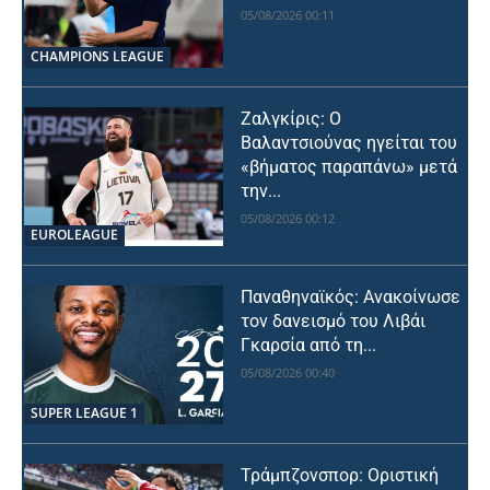
05/08/2026 00:11
CHAMPIONS LEAGUE
Ζαλγκίρις: Ο
Βαλαντσιούνας ηγείται του
«βήματος παραπάνω» μετά
την...
05/08/2026 00:12
EUROLEAGUE
Παναθηναϊκός: Ανακοίνωσε
τον δανεισμό του Λιβάι
Γκαρσία από τη...
05/08/2026 00:40
SUPER LEAGUE 1
Τράμπζονσπορ: Οριστική