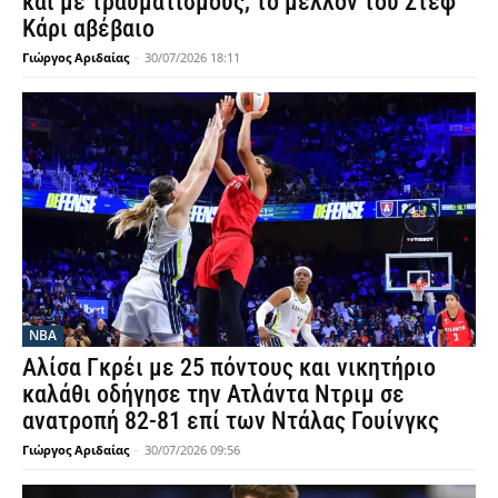
και με τραυματισμούς, το μέλλον του Στεφ
Κάρι αβέβαιο
Γιώργος Αριδαίας
-
30/07/2026 18:11
NBA
Αλίσα Γκρέι με 25 πόντους και νικητήριο
καλάθι οδήγησε την Ατλάντα Ντριμ σε
ανατροπή 82-81 επί των Ντάλας Γουίνγκς
Γιώργος Αριδαίας
-
30/07/2026 09:56