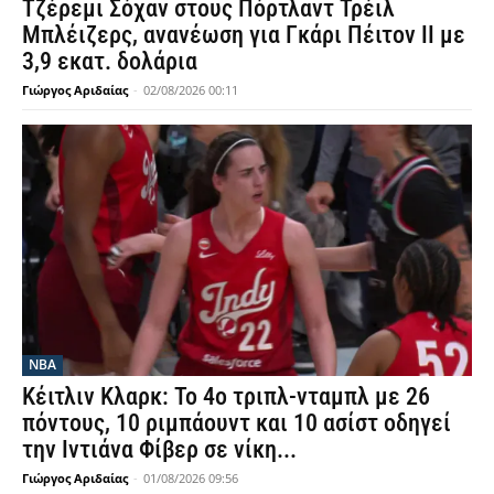
Τζέρεμι Σόχαν στους Πόρτλαντ Τρέιλ
Μπλέιζερς, ανανέωση για Γκάρι Πέιτον ΙΙ με
3,9 εκατ. δολάρια
Γιώργος Αριδαίας
-
02/08/2026 00:11
NBA
Κέιτλιν Κλαρκ: Το 4ο τριπλ-νταμπλ με 26
πόντους, 10 ριμπάουντ και 10 ασίστ οδηγεί
την Ιντιάνα Φίβερ σε νίκη...
Γιώργος Αριδαίας
-
01/08/2026 09:56