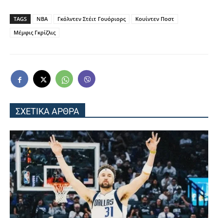
TAGS
NBA
Γκόλντεν Στέιτ Γουόριορς
Κουίντεν Ποστ
Μέμφις Γκρίζλις
ΣΧΕΤΙΚΑ ΑΡΘΡΑ