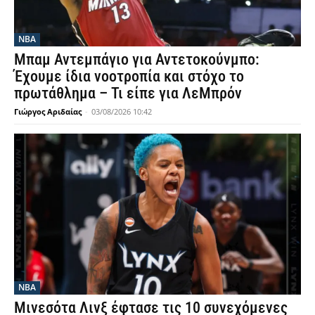
NBA
Μπαμ Αντεμπάγιο για Αντετοκούνμπο:
Έχουμε ίδια νοοτροπία και στόχο το
πρωτάθλημα – Τι είπε για ΛεΜπρόν
Γιώργος Αριδαίας
-
03/08/2026 10:42
NBA
Μινεσότα Λινξ έφτασε τις 10 συνεχόμενες