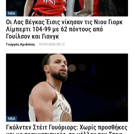
NBA
Οι Λας Βέγκας Έισις νίκησαν τις Νιου Γιορκ
Λίμπερτι 104-99 με 62 πόντους από
Γουίλσον και Γιανγκ
Γιώργος Αριδαίας
-
31/07/2026 09:12
NBA
Γκόλντεν Στέιτ Γουόριορς: Χωρίς προσθήκες