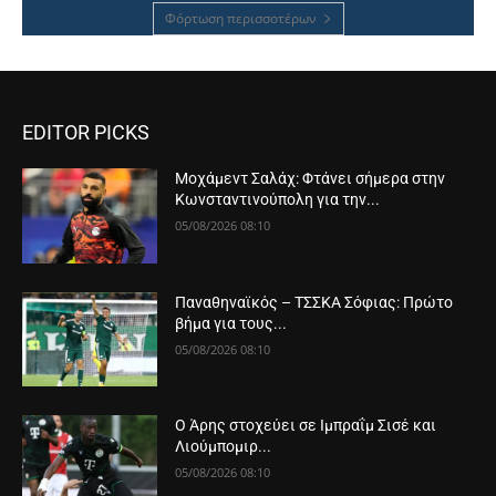
Φόρτωση περισσοτέρων
EDITOR PICKS
Μοχάμεντ Σαλάχ: Φτάνει σήμερα στην
Κωνσταντινούπολη για την...
05/08/2026 08:10
Παναθηναϊκός – ΤΣΣΚΑ Σόφιας: Πρώτο
βήμα για τους...
05/08/2026 08:10
Ο Άρης στοχεύει σε Ιμπραΐμ Σισέ και
Λιούμπομιρ...
05/08/2026 08:10