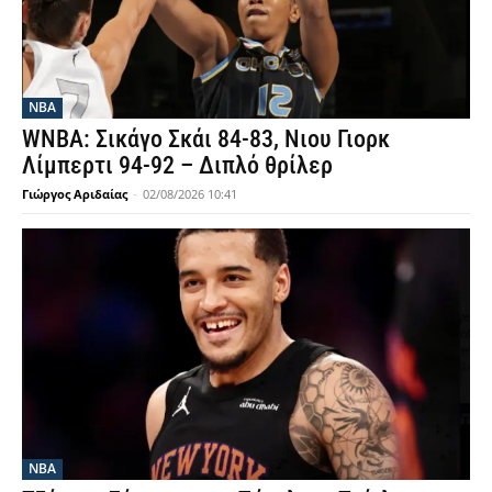
NBA
WNBA: Σικάγο Σκάι 84-83, Νιου Γιορκ
Λίμπερτι 94-92 – Διπλό θρίλερ
Γιώργος Αριδαίας
-
02/08/2026 10:41
NBA