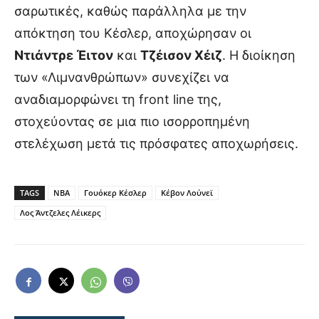
σαρωτικές, καθώς παράλληλα με την
απόκτηση του Κέσλερ, αποχώρησαν οι
Ντιάντρε Έιτον
και
Τζέισον Χέιζ
. Η διοίκηση
των «Λιμνανθρώπων» συνεχίζει να
αναδιαμορφώνει τη front line της,
στοχεύοντας σε μια πιο ισορροπημένη
στελέχωση μετά τις πρόσφατες αποχωρήσεις.
TAGS
NBA
Γουόκερ Κέσλερ
Κέβον Λούνεϊ
Λος Άντζελες Λέικερς