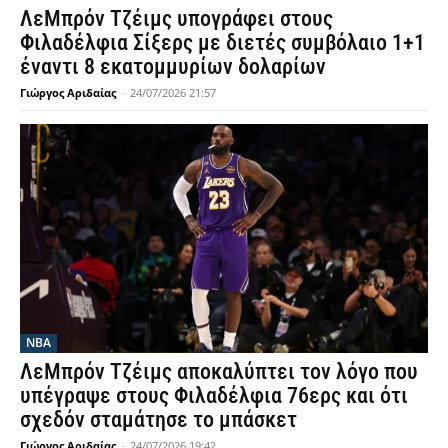
ΛεΜπρόν Τζέιμς υπογράφει στους
Φιλαδέλφια Σίξερς με διετές συμβόλαιο 1+1
έναντι 8 εκατομμυρίων δολαρίων
Γιώργος Αριδαίας
-
24/07/2026 21:57
NBA
ΛεΜπρόν Τζέιμς αποκαλύπτει τον λόγο που
υπέγραψε στους Φιλαδέλφια 76ερς και ότι
σχεδόν σταμάτησε το μπάσκετ
Γιώργος Αριδαίας
-
24/07/2026 19:42