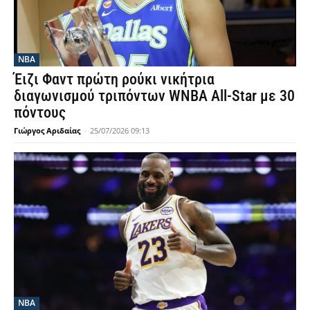
NBA
Έιζι Φαντ πρώτη ρούκι νικήτρια
διαγωνισμού τριπόντων WNBA All-Star με 30
πόντους
Γιώργος Αριδαίας
-
25/07/2026 09:13
NBA