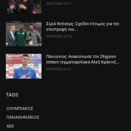
30/07/2026 22:11
Σίριλ Ντέσερς: Σχεδόν έτοιμος για την
επιστροφή του...
30/07/2026 22:10
Πανιώνιος: Ανακοίνωσε τον 29χρονο
Ισπανό τερματοφύλακα Άλεξ Κράνινξ...
30/07/2026 21:41
TAGS
ΟΛΥΜΠΙΑΚΌΣ
ΠΑΝΑΘΗΝΑΪΚΌΣ
ΑΕΚ