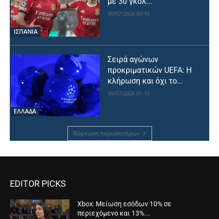
με 30 γκολ...
30/07/2026 00:10
ΙΣΠΑΝΙΑ
Σειρά αγώνων
προκριματικών UEFA: Η
κλήρωση και όχι το...
30/07/2026 01:10
ΕΛΛΑΔΑ
Φόρτωση περισσοτέρων
EDITOR PICKS
Xbox: Μείωση εσόδων 10% σε
περιεχόμενο και 13%...