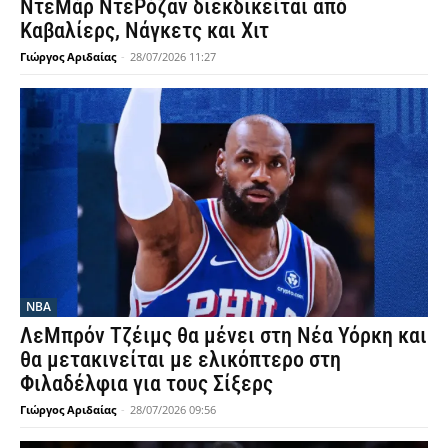
ΝτεΜάρ ΝτεΡόζαν διεκδικείται από
Καβαλίερς, Νάγκετς και Χιτ
Γιώργος Αριδαίας
-
28/07/2026 11:27
NBA
ΛεΜπρόν Τζέιμς θα μένει στη Νέα Υόρκη και
θα μετακινείται με ελικόπτερο στη
Φιλαδέλφια για τους Σίξερς
Γιώργος Αριδαίας
-
28/07/2026 09:56