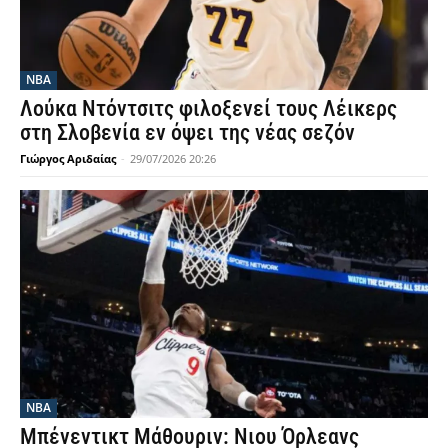
NBA
Λούκα Ντόντσιτς φιλοξενεί τους Λέικερς
στη Σλοβενία εν όψει της νέας σεζόν
Γιώργος Αριδαίας
-
29/07/2026 20:26
NBA
Μπένεντικτ Μάθουριν: Νιου Όρλεανς