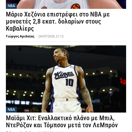
NBA
Μάριο Χεζόνια επιστρέφει στο ΝΒΑ με
μονοετές 2,8 εκατ. δολαρίων στους
Καβαλίερς
Γιώργος Αριδαίας
-
26/07/2026 21:12
NBA
Μαϊάμι Χιτ: Εναλλακτικό πλάνο με Μπιλ,
ΝτεΡόζαν και Τόμπσον μετά τον ΛεΜπρόν