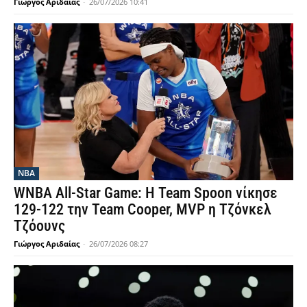
Γιώργος Αριδαίας
-
26/07/2026 10:41
NBA
WNBA All-Star Game: Η Team Spoon νίκησε
129-122 την Team Cooper, MVP η Τζόνκελ
Τζόουνς
Γιώργος Αριδαίας
-
26/07/2026 08:27