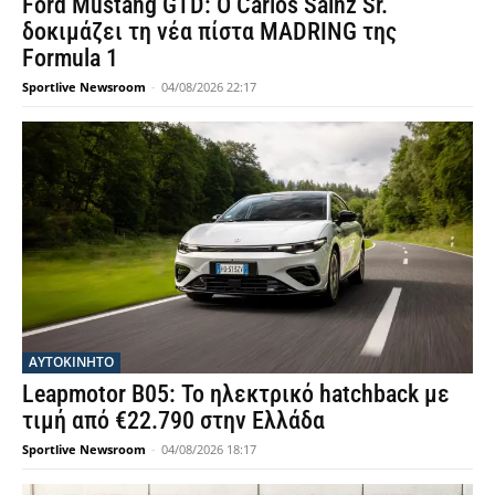
Ford Mustang GTD: Ο Carlos Sainz Sr.
δοκιμάζει τη νέα πίστα MADRING της
Formula 1
Sportlive Newsroom
-
04/08/2026 22:17
ΑΥΤΟΚΙΝΗΤΟ
Leapmotor B05: Το ηλεκτρικό hatchback με
τιμή από €22.790 στην Ελλάδα
Sportlive Newsroom
-
04/08/2026 18:17