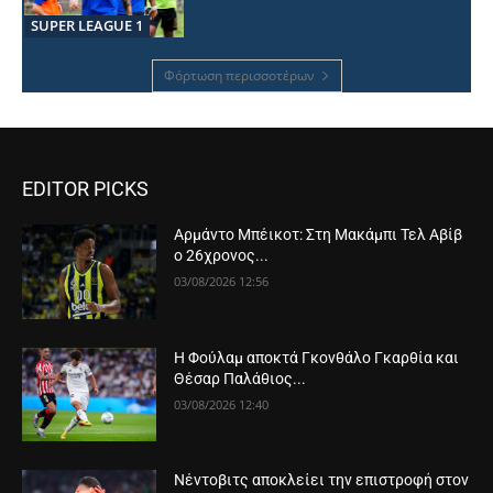
SUPER LEAGUE 1
Φόρτωση περισσοτέρων
EDITOR PICKS
Αρμάντο Μπέικοτ: Στη Μακάμπι Τελ Αβίβ
ο 26χρονος...
03/08/2026 12:56
Η Φούλαμ αποκτά Γκονθάλο Γκαρθία και
Θέσαρ Παλάθιος...
03/08/2026 12:40
Νέντοβιτς αποκλείει την επιστροφή στον