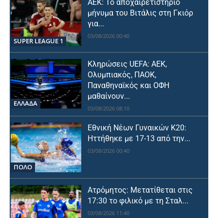
ΑΕΚ: Το αποχαιρετιστήριο
μήνυμα του Βιτάλις στη Γκιόρ
για...
03/08/2026 00:40
SUPER LEAGUE 1
Κληρώσεις UEFA: ΑΕΚ,
Ολυμπιακός, ΠΑΟΚ,
Παναθηναϊκός και ΟΦΗ
μαθαίνουν...
ΕΛΛΑΔΑ
03/08/2026 08:10
Εθνική Νέων Γυναικών Κ20:
Ηττήθηκε με 17-13 από την...
03/08/2026 00:40
ΠΟΛΟ
Ατρόμητος: Μετατίθεται στις
17:30 το φιλικό με τη Σταλ...
03/08/2026 11:40