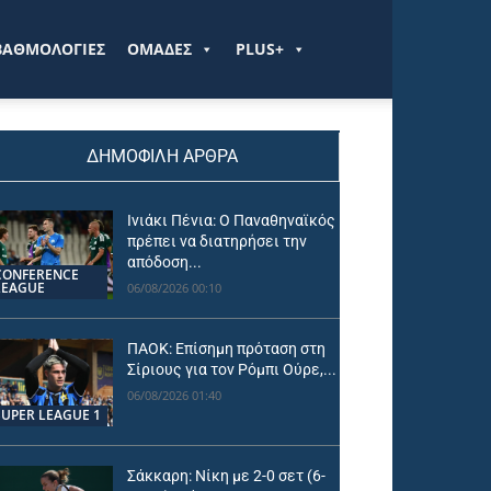
ΒΑΘΜΟΛΟΓΙΕΣ
ΟΜΑΔΕΣ
PLUS+
ΔΗΜΟΦΙΛΗ ΑΡΘΡΑ
Ινιάκι Πένια: Ο Παναθηναϊκός
πρέπει να διατηρήσει την
απόδοση...
CONFERENCE
LEAGUE
06/08/2026 00:10
ΠΑΟΚ: Επίσημη πρόταση στη
Σίριους για τον Ρόμπι Ούρε,...
06/08/2026 01:40
SUPER LEAGUE 1
Σάκκαρη: Νίκη με 2-0 σετ (6-