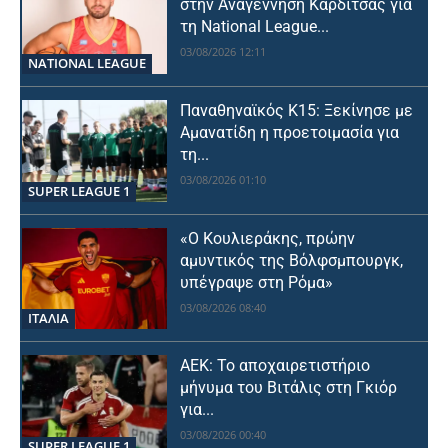
στην Αναγέννηση Καρδίτσας για
τη National League...
03/08/2026 12:11
NATIONAL LEAGUE
Παναθηναϊκός Κ15: Ξεκίνησε με
Αμανατίδη η προετοιμασία για
τη...
03/08/2026 01:10
SUPER LEAGUE 1
«Ο Κουλιεράκης, πρώην
αμυντικός της Βόλφσμπουργκ,
υπέγραψε στη Ρόμα»
03/08/2026 08:40
ΙΤΑΛΙΑ
ΑΕΚ: Το αποχαιρετιστήριο
μήνυμα του Βιτάλις στη Γκιόρ
για...
03/08/2026 00:40
SUPER LEAGUE 1