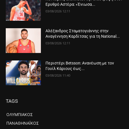
Ερυθρό Αστέρα: «Ένιωσα...
03/08/2026 12:11
Αλέξανδρος Σταματογιάννης στην
Αναγέννηση Καρδίτσας για τη National...
03/08/2026 12:11
Περιστέρι Betsson: Ανανέωση με τον
Γουίλ Κάριους έως...
03/08/2026 11:40
TAGS
ΟΛΥΜΠΙΑΚΌΣ
ΠΑΝΑΘΗΝΑΪΚΌΣ