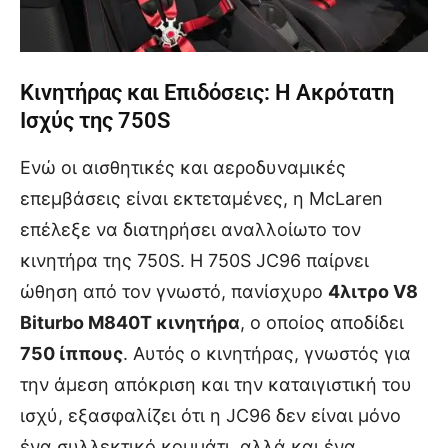
Κινητήρας και Επιδόσεις: Η Ακρότατη
Ισχύς της 750S
Ενώ οι αισθητικές και αεροδυναμικές
επεμβάσεις είναι εκτεταμένες, η McLaren
επέλεξε να διατηρήσει αναλλοίωτο τον
κινητήρα της 750S. Η 750S JC96 παίρνει
ώθηση από τον γνωστό, πανίσχυρο
4λιτρο V8
Biturbo M840T κινητήρα
, ο οποίος αποδίδει
750 ίππους
. Αυτός ο κινητήρας, γνωστός για
την άμεση απόκριση και την καταιγιστική του
ισχύ, εξασφαλίζει ότι η JC96 δεν είναι μόνο
ένα συλλεκτικό κομμάτι, αλλά και ένα