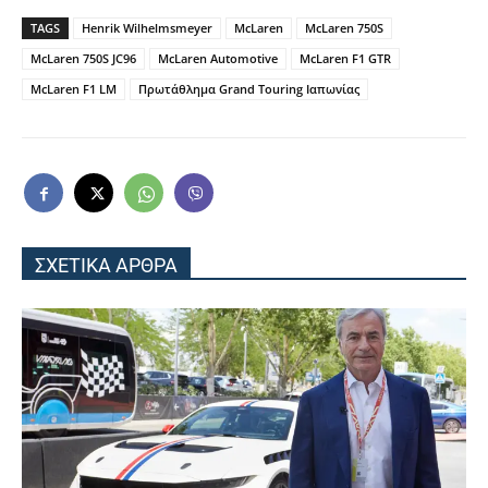
TAGS
Henrik Wilhelmsmeyer
McLaren
McLaren 750S
McLaren 750S JC96
McLaren Automotive
McLaren F1 GTR
McLaren F1 LM
Πρωτάθλημα Grand Touring Ιαπωνίας
ΣΧΕΤΙΚΑ ΑΡΘΡΑ