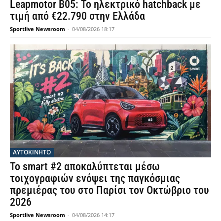
Leapmotor B05: Το ηλεκτρικό hatchback με
τιμή από €22.790 στην Ελλάδα
Sportlive Newsroom
-
04/08/2026 18:17
ΑΥΤΟΚΙΝΗΤΟ
Το smart #2 αποκαλύπτεται μέσω
τοιχογραφιών ενόψει της παγκόσμιας
πρεμιέρας του στο Παρίσι τον Οκτώβριο του
2026
Sportlive Newsroom
-
04/08/2026 14:17