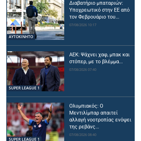
Διαβατήριο μπαταριών:
Υποχρεωτικό στην ΕΕ από
τον Φεβρουάριο του...
07/08/2026 10:17
ΑΥΤΟΚΙΝΗΤΟ
ΑΕΚ: Ψάχνει χαφ, μπακ και
στόπερ, με το βλέμμα...
07/08/2026 07:40
SUPER LEAGUE 1
Ολυμπιακός: Ο
Μεντιλίμπαρ απαιτεί
αλλαγή νοοτροπίας ενόψει
της ρεβάνς...
07/08/2026 08:40
SUPER LEAGUE 1