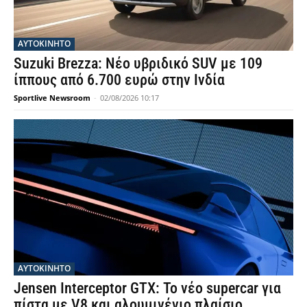
ΑΥΤΟΚΙΝΗΤΟ
Suzuki Brezza: Νέο υβριδικό SUV με 109
ίππους από 6.700 ευρώ στην Ινδία
Sportlive Newsroom
-
02/08/2026 10:17
ΑΥΤΟΚΙΝΗΤΟ
Jensen Interceptor GTX: Το νέο supercar για
πίστα με V8 και αλουμινένιο πλαίσιο