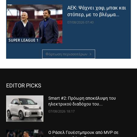
ΑΕΚ: Ψάχνει χαφ, μπακ και
στόπερ, με το βλέμμα...
07/08/2026 07:40
SUPER LEAGUE 1
Φόρτωση περισσοτέρων
EDITOR PICKS
Smart #2: Πρόωρη αποκάλυψη του
ηλεκτρικού διαδόχου του...
07/08/2026 18:17
Ο Ράσελ Γουέστμπρουκ από MVP σε