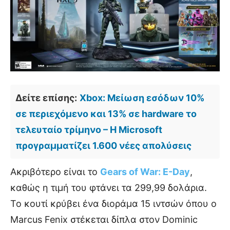
Δείτε επίσης:
Xbox: Μείωση εσόδων 10%
σε περιεχόμενο και 13% σε hardware το
τελευταίο τρίμηνο – Η Microsoft
προγραμματίζει 1.600 νέες απολύσεις
Ακριβότερο είναι το
Gears of War: E-Day
,
καθώς η τιμή του φτάνει τα 299,99 δολάρια.
Το κουτί κρύβει ένα διοράμα 15 ιντσών όπου ο
Marcus Fenix στέκεται δίπλα στον Dominic