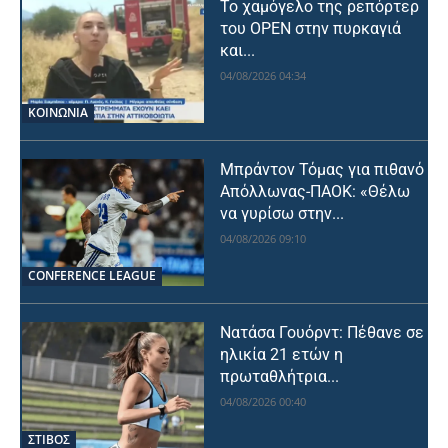
Το χαμόγελο της ρεπόρτερ
του OPEN στην πυρκαγιά
και...
04/08/2026 04:34
ΚΟΙΝΩΝΙΑ
Μπράντον Τόμας για πιθανό
Απόλλωνας-ΠΑΟΚ: «Θέλω
να γυρίσω στην...
04/08/2026 09:10
CONFERENCE LEAGUE
Νατάσα Γουόρντ: Πέθανε σε
ηλικία 21 ετών η
πρωταθλήτρια...
04/08/2026 00:40
ΣΤΙΒΟΣ