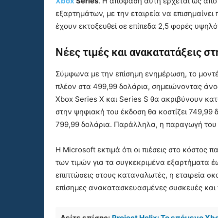
Xbox
Series
. Η απόφαση αυτή έρχεται ως απο
εξαρτημάτων, με την εταιρεία να επισημαίνει 
έχουν εκτοξευθεί σε επίπεδα 2,5 φορές υψηλ
Νέες τιμές και ανακατατάξεις στ
Σύμφωνα με την επίσημη ενημέρωση, το μοντ
πλέον στα 499,99 δολάρια, σημειώνοντας άνοδ
Xbox Series X και Series S θα ακριβύνουν κατ
στην ψηφιακή του έκδοση θα κοστίζει 749,99 δ
799,99 δολάρια. Παράλληλα, η παραγωγή του X
Η Microsoft εκτιμά ότι οι πιέσεις στο κόστος
των τιμών για τα συγκεκριμένα εξαρτήματα έως
επιπτώσεις στους καταναλωτές, η εταιρεία σκ
επίσημες ανακατασκευασμένες συσκευές και
Δείτε επίσης:
Project Helix: Το επόμενο Xb