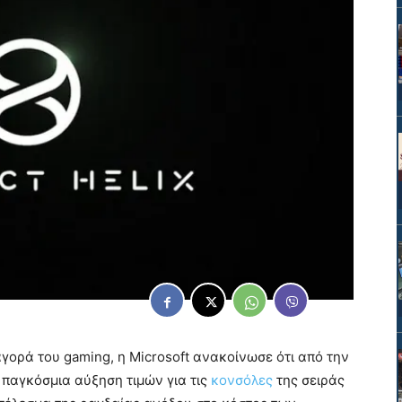
αγορά του gaming, η Microsoft ανακοίνωσε ότι από την
 παγκόσμια αύξηση τιμών για τις
κονσόλες
της σειράς