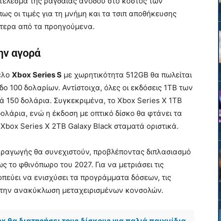
τέλεσμα της ραγδαίας ανόδου στο κόστος των
πως οι τιμές για τη μνήμη και τα τσιπ αποθήκευσης
ότερα από τα προηγούμενα.
ην αγορά
έλο
Xbox Series S
με χωρητικότητα 512GB θα πωλείται
ο 100 δολαρίων. Αντίστοιχα, όλες οι εκδόσεις 1TB των
ά 150 δολάρια. Συγκεκριμένα, το Xbox Series X 1TB
ολάρια, ενώ η έκδοση με οπτικό δίσκο θα φτάνει τα
box Series X 2TB Galaxy Black σταματά οριστικά.
 παραγωγής θα συνεχιστούν, προβλέποντας διπλασιασμό
 το φθινόπωρο του 2027. Για να μετριάσει τις
οπεύει να ενισχύσει τα προγράμματα δόσεων, τις
 την ανακύκλωση μεταχειρισμένων κονσολών.
ox θα διατηρήσει τους δίσκους για παλιά παιχνίδια,