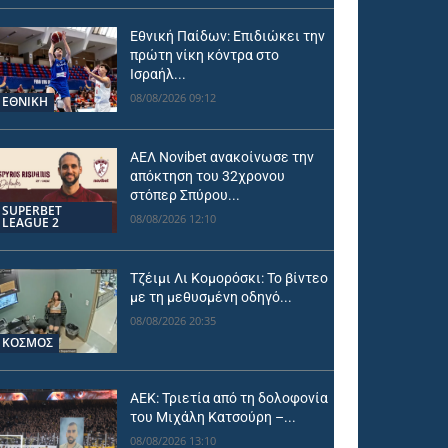
Εθνική Παίδων: Επιδιώκει την
πρώτη νίκη κόντρα στο
Ισραήλ...
08/08/2026 09:12
ΕΘΝΙΚΉ
ΑΕΛ Novibet ανακοίνωσε την
απόκτηση του 32χρονου
στόπερ Σπύρου...
SUPERBET
08/08/2026 12:10
LEAGUE 2
Τζέιμι Λι Κομορόσκι: Το βίντεο
με τη μεθυσμένη οδηγό...
08/08/2026 20:35
ΚΟΣΜΟΣ
ΑΕΚ: Τριετία από τη δολοφονία
του Μιχάλη Κατσούρη –...
08/08/2026 13:10