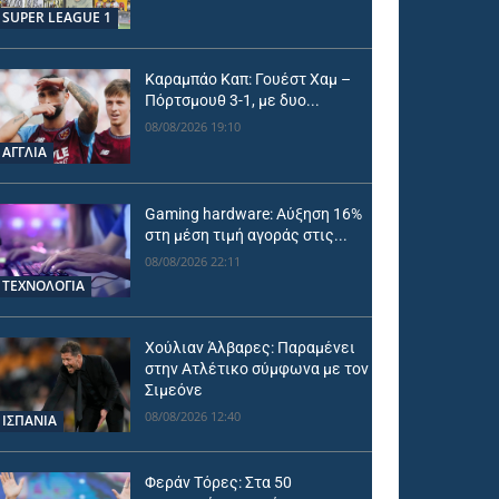
SUPER LEAGUE 1
Καραμπάο Καπ: Γουέστ Χαμ –
Πόρτσμουθ 3-1, με δυο...
08/08/2026 19:10
ΑΓΓΛΙΑ
Gaming hardware: Αύξηση 16%
στη μέση τιμή αγοράς στις...
08/08/2026 22:11
ΤΕΧΝΟΛΟΓΙΑ
Χούλιαν Άλβαρες: Παραμένει
στην Ατλέτικο σύμφωνα με τον
Σιμεόνε
08/08/2026 12:40
ΙΣΠΑΝΙΑ
Φεράν Τόρες: Στα 50