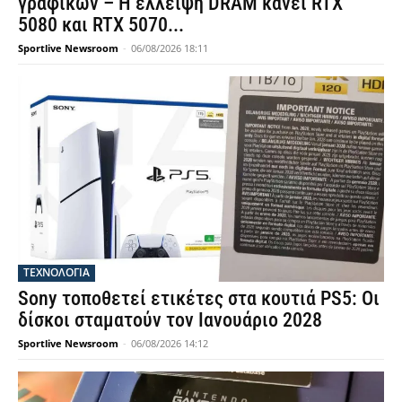
γραφικών – Η έλλειψη DRAM κάνει RTX
5080 και RTX 5070...
Sportlive Newsroom
-
06/08/2026 18:11
ΤΕΧΝΟΛΟΓΙΑ
Sony τοποθετεί ετικέτες στα κουτιά PS5: Οι
δίσκοι σταματούν τον Ιανουάριο 2028
Sportlive Newsroom
-
06/08/2026 14:12