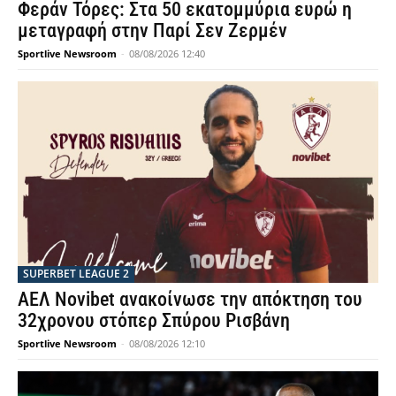
Φεράν Τόρες: Στα 50 εκατομμύρια ευρώ η
μεταγραφή στην Παρί Σεν Ζερμέν
Sportlive Newsroom
-
08/08/2026 12:40
SUPERBET LEAGUE 2
ΑΕΛ Novibet ανακοίνωσε την απόκτηση του
32χρονου στόπερ Σπύρου Ρισβάνη
Sportlive Newsroom
-
08/08/2026 12:10