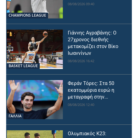
08/08/2026 09:40
CHAMPIONS LEAGUE
Γιάννης Αγραβάνης: Ο
27χρονος διεθνής
μετακομίζει στον Βίκο
Ιωαννίνων
08/08/2026 16:42
BASKET LEAGUE
Φεράν Τόρες: Στα 50
εκατομμύρια ευρώ η
μεταγραφή στην...
08/08/2026 12:40
ΓΑΛΛΙΑ
Ολυμπιακός Κ23: