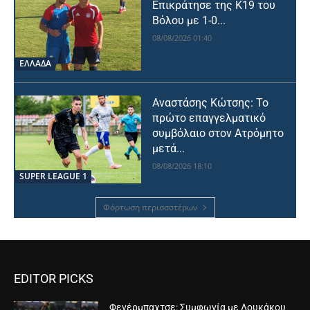
Επικράτησε της Κ19 του
Βόλου με 1-0...
08/08/2026 01:40
ΕΛΛΑΔΑ
Αναστάσης Κώτσης: Το
πρώτο επαγγελματικό
συμβόλαιο στον Ατρόμητο
μετά...
08/08/2026 18:10
SUPER LEAGUE 1
Φόρτωση περισσοτέρων
EDITOR PICKS
Φενέρμπαχτσε: Συμφωνία με Λουκάκου