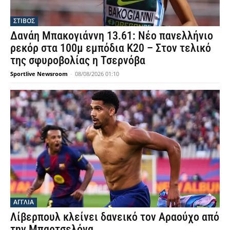
ΣΤΙΒΟΣ
Δανάη Μπακογιάννη 13.61: Νέο πανελλήνιο
ρεκόρ στα 100μ εμπόδια Κ20 – Στον τελικό
της σφυροβολίας η Τσερνόβα
Sportlive Newsroom
-
08/08/2026 01:10
ΑΓΓΛΙΑ
Λίβερπουλ κλείνει δανεικό τον Αραούχο από
την Μπαρτσελόνα