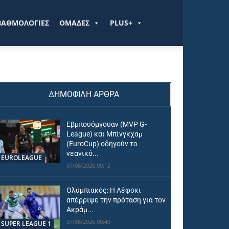
ΒΑΘΜΟΛΟΓΙΕΣ
ΟΜΑΔΕΣ
PLUS+
ΔΗΜΟΦΙΛΗ ΑΡΘΡΑ
Εβμπουόμγουαν (MVP G-
League) και Μπίνγκχαμ
(EuroCup) οδηγούν το
νεανικό...
EUROLEAGUE
07/08/2026 00:12
Ολυμπιακός: Η Λέφσκι
απέρριψε την πρόταση για τον
Ακράμ...
07/08/2026 00:40
SUPER LEAGUE 1