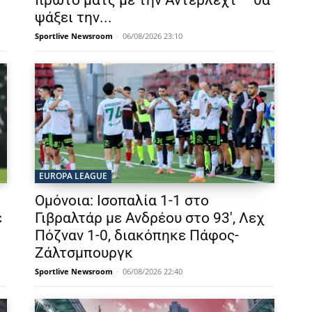
πρώτο ματς με την Άντερλεχτ – θα
ψάξει την...
Sportlive Newsroom
-
06/08/2026 23:10
EUROPA LEAGUE
ι
Ομόνοια: Ισοπαλία 1-1 στο
ε
Γιβραλτάρ με Ανδρέου στο 93′, Λεχ
Πόζναν 1-0, διακόπηκε Πάφος-
Ζάλτσμπουργκ
Sportlive Newsroom
-
06/08/2026 22:40