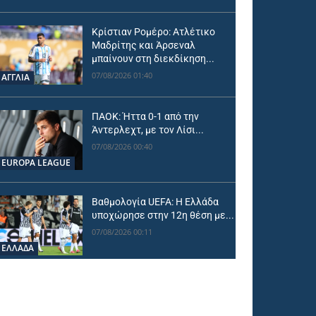
Κρίστιαν Ρομέρο: Ατλέτικο
Μαδρίτης και Άρσεναλ
μπαίνουν στη διεκδίκηση...
07/08/2026 01:40
ΑΓΓΛΙΑ
ΠΑΟΚ: Ήττα 0-1 από την
Άντερλεχτ, με τον Λίσι...
07/08/2026 00:40
EUROPA LEAGUE
Βαθμολογία UEFA: Η Ελλάδα
υποχώρησε στην 12η θέση με...
07/08/2026 00:11
ΕΛΛΑΔΑ