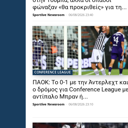
στην Τούμπα, αλλά οι οπαδοί
φώναξαν «θα προκριθείς» για τη...
Sportlive Newsroom
-
06/08/2026 23:40
CONFERENCE LEAGUE
ΠΑΟΚ: Το 0-1 με την Άντερλεχτ κα
ο δρόμος για Conference League μ
αντίπαλο Μπραν ή...
Sportlive Newsroom
-
06/08/2026 23:10