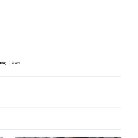
κός
ΟΦΗ