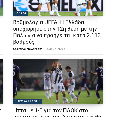
ΕΛΛΑΔΑ
Βαθμολογία UEFA: Η Ελλάδα
υποχώρησε στην 12η θέση με την
Πολωνία να προηγείται κατά 2.113
βαθμούς
Sportlive Newsroom
-
07/08/2026 00:11
EUROPA LEAGUE
τ
Ήττα με 1-0 για τον ΠΑΟΚ στο