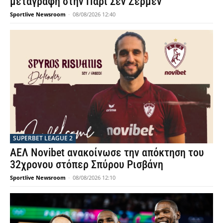
μεταγραφή στην Παρί Σεν Ζερμέν
Sportlive Newsroom
-
08/08/2026 12:40
SUPERBET LEAGUE 2
ΑΕΛ Novibet ανακοίνωσε την απόκτηση του
32χρονου στόπερ Σπύρου Ρισβάνη
Sportlive Newsroom
-
08/08/2026 12:10