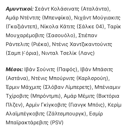
Αμυντικοί:
Σεάντ Κολάσινατς (Αταλάντα),
Αμάρ Ντέντιτς (Μπενφίκα), Νιχάντ Μούγιακιτς
(Γκαζιάντεπ), Νίκολα Κάτιτς (Σάλκε 04), Ταρίκ
Μουχαρέμοβιτς (Σασουόλο), Στιέπαν
Ράντελιτς (Ριέκα), Ντένις Χαντζικαντούνιτς
(Σαμπドόρια), Νινταλ Τσελίκ (Λανς)
Μέσοι:
Ιβάν Σούνιτς (Παφός), Ιβάν Μπάσιτς
(Αστάνα), Ντένις Μπούρνιτς (Καρλσρούη),
Έρμιν Μάχμιτς (Σλόβαν Λίμπερετς), Μπένιαμιν
Τχίροβιτς (Μπρόντμπι), Αμάρ Μέμιτς (Βικτόρια
Πλζεν), Αρμίν Γκίγκοβιτς (Γιανγκ Μπόις), Κερίμ
Αλαϊμπέγκοβιτς (Ζάλτσμπουργκ), Εσμίρ
Μπαϊρακτάρεβιτς (PSV)