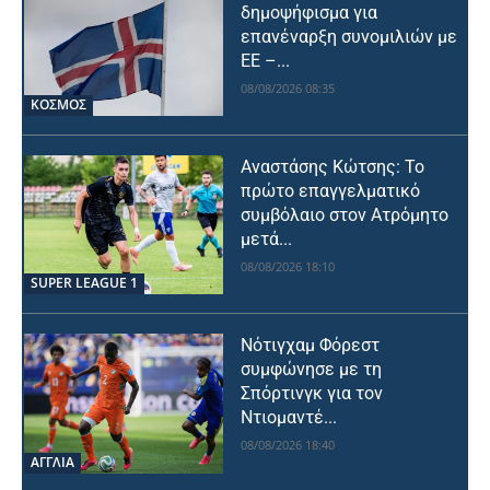
δημοψήφισμα για
επανέναρξη συνομιλιών με
ΕΕ –...
08/08/2026 08:35
ΚΟΣΜΟΣ
Αναστάσης Κώτσης: Το
πρώτο επαγγελματικό
συμβόλαιο στον Ατρόμητο
μετά...
08/08/2026 18:10
SUPER LEAGUE 1
Νότιγχαμ Φόρεστ
συμφώνησε με τη
Σπόρτινγκ για τον
Ντιομαντέ...
08/08/2026 18:40
ΑΓΓΛΙΑ