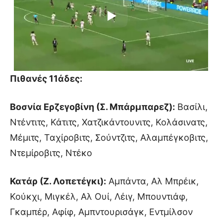
Πιθανές 11άδες:
Βοσνία Ερζεγοβίνη (Σ. Μπάρμπαρεζ):
Βασίλι,
Ντέντιτς, Κάτιτς, Χατζικάντουνιτς, Κολάσινατς,
Μέμιτς, Ταχίροβιτς, Σούντζιτς, Αλαμπέγκοβιτς,
Ντεμίροβιτς, Ντέκο
Κατάρ (Ζ. Λοπετέγκι):
Αμπάντα, Αλ Μπρέικ,
Κούκχι, Μιγκέλ, Αλ Ουί, Λέιγ, Μπουντιάφ,
Γκαμπέρ, Αφίφ, Αμπντουρισάγκ, Εντμίλσον