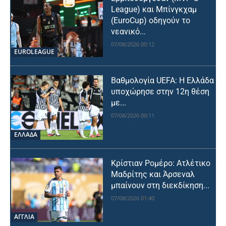
League) και Μπίνγκχαμ
(EuroCup) οδηγούν το
νεανικό...
07/08/2026 00:12
EUROLEAGUE
Βαθμολογία UEFA: Η Ελλάδα
υποχώρησε στην 12η θέση
με...
07/08/2026 00:11
ΕΛΛΑΔΑ
Κρίστιαν Ρομέρο: Ατλέτικο
Μαδρίτης και Άρσεναλ
μπαίνουν στη διεκδίκηση...
07/08/2026 01:40
ΑΓΓΛΙΑ