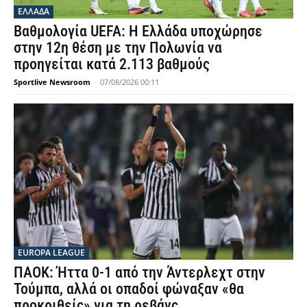
ΕΛΛΑΔΑ
Βαθμολογία UEFA: Η Ελλάδα υποχώρησε
στην 12η θέση με την Πολωνία να
προηγείται κατά 2.113 βαθμούς
Sportlive Newsroom
-
07/08/2026 00:11
EUROPA LEAGUE
ΠΑΟΚ: Ήττα 0-1 από την Άντερλεχτ στην
Τούμπα, αλλά οι οπαδοί φώναξαν «θα
προκριθείς» για τη ρεβάνς