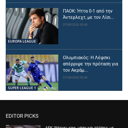
ΠΑΟΚ: Ήττα 0-1 από την
Άντερλεχτ, με τον Λίσι...
07/08/2026 00:40
EUROPA LEAGUE
Ολυμπιακός: Η Λέφσκι
απέρριψε την πρόταση για
τον Ακράμ...
07/08/2026 00:40
SUPER LEAGUE 1
EDITOR PICKS
ΑΕΚ: Ψάχνει χαφ, μπακ και στόπερ, με