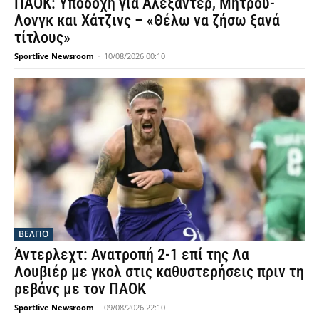
ΠΑΟΚ: Υποδοχή για Αλεξάντερ, Μήτρου-
Λονγκ και Χάτζινς – «Θέλω να ζήσω ξανά
τίτλους»
Sportlive Newsroom
-
10/08/2026 00:10
ΒΕΛΓΙΟ
Άντερλεχτ: Ανατροπή 2-1 επί της Λα
Λουβιέρ με γκολ στις καθυστερήσεις πριν τη
ρεβάνς με τον ΠΑΟΚ
Sportlive Newsroom
-
09/08/2026 22:10