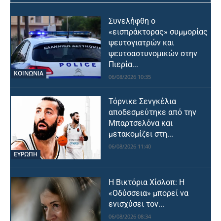
Συνελήφθη ο
«εισπράκτορας» συμμορίας
ψευτογιατρών και
ψευτοαστυνομικών στην
Πιερία...
ΚΟΙΝΩΝΙΑ
06/08/2026 10:35
Τόρνικε Σενγκέλια
αποδεσμεύτηκε από την
Μπαρτσελόνα και
μετακομίζει στη...
06/08/2026 11:40
ΕΥΡΩΠΗ
Η Βικτόρια Χίσλοπ: Η
«Οδύσσεια» μπορεί να
ενισχύσει τον...
06/08/2026 08:34