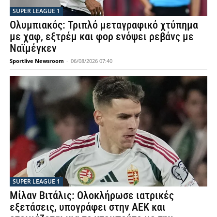
SUPER LEAGUE 1
Ολυμπιακός: Τριπλό μεταγραφικό χτύπημα
με χαφ, εξτρέμ και φορ ενόψει ρεβάνς με
Ναϊμέγκεν
Sportlive Newsroom
-
06/08/2026 07:40
SUPER LEAGUE 1
Μίλαν Βιτάλις: Ολοκλήρωσε ιατρικές
εξετάσεις, υπογράφει στην ΑΕΚ και