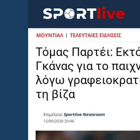
Sportli
ΜΟΥΝΤΙΆΛ
ΤΕΛΕΥΤΑΙΕΣ ΕΙΔΗΣΕΙΣ
Τόμας Παρτέι: Εκτ
Γκάνας για το παιχ
λόγω γραφειοκρατ
τη βίζα
Επιμέλεια:
Sportlive Newsroom
12/06/2026 20:46