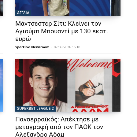
ΑΓΓΛΙΑ
Μάντσεστερ Σίτι: Κλείνει τον
Αγιούμπ Μπουαντί με 130 εκατ.
ευρώ
Sportlive Newsroom
-
07/08/2026 16:10
SUPERBET LEAGUE 2
Πανσερραϊκός: Απέκτησε με
μεταγραφή από τον ΠΑΟΚ τον
Αλέξανδρο Αδάμ