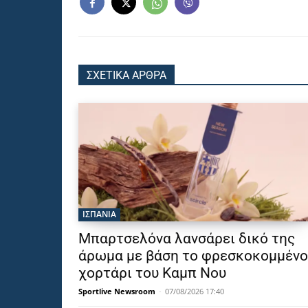
ΣΧΕΤΙΚΑ ΑΡΘΡΑ
ΙΣΠΑΝΙΑ
Μπαρτσελόνα λανσάρει δικό της
άρωμα με βάση το φρεσκοκομμένο
χορτάρι του Καμπ Νου
Sportlive Newsroom
-
07/08/2026 17:40