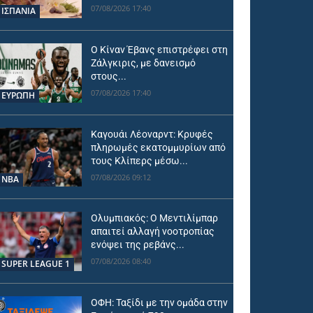
07/08/2026 17:40
ΙΣΠΑΝΙΑ
Ο Κίναν Έβανς επιστρέφει στη
Ζάλγκιρις, με δανεισμό
στους...
07/08/2026 17:40
ΕΥΡΩΠΗ
Καγουάι Λέοναρντ: Κρυφές
πληρωμές εκατομμυρίων από
τους Κλίπερς μέσω...
07/08/2026 09:12
NBA
Ολυμπιακός: Ο Μεντιλίμπαρ
απαιτεί αλλαγή νοοτροπίας
ενόψει της ρεβάνς...
07/08/2026 08:40
SUPER LEAGUE 1
ΟΦΗ: Ταξίδι με την ομάδα στην