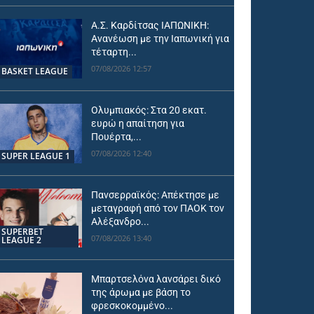
Α.Σ. Καρδίτσας ΙΑΠΩΝΙΚΗ:
Ανανέωση με την Ιαπωνική για
τέταρτη...
07/08/2026 12:57
BASKET LEAGUE
Ολυμπιακός: Στα 20 εκατ.
ευρώ η απαίτηση για
Πουέρτα,...
07/08/2026 12:40
SUPER LEAGUE 1
Πανσερραϊκός: Απέκτησε με
μεταγραφή από τον ΠΑΟΚ τον
Αλέξανδρο...
SUPERBET
07/08/2026 13:40
LEAGUE 2
Μπαρτσελόνα λανσάρει δικό
της άρωμα με βάση το
φρεσκοκομμένο...