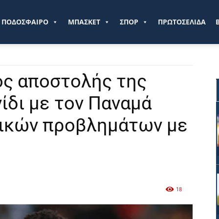
ve.gr
ΠΟΔΟΣΦΑΙΡΟ
ΜΠΑΣΚΕΤ
ΣΠΟΡ
ΠΡΩΤΟΣΕΛΙΔΑ
ός αποστολής της
νίδι με τον Παναμά
ικών προβλημάτων με
18