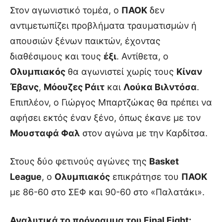
Στον αγωνιστικό τομέα, ο
ΠΑΟΚ
δεν
αντιμετωπίζει προβλήματα τραυματισμών ή
απουσιών ξένων παικτών, έχοντας
διαθέσιμους και τους
έξι
. Αντίθετα, ο
Ολυμπιακός
θα αγωνιστεί χωρίς τους
Κίναν
Έβανς
,
Μόουζες Ράιτ
και
Λούκα Βιλντόσα
.
Επιπλέον, ο Γιώργος Μπαρτζώκας θα πρέπει να
αφήσει εκτός έναν ξένο, όπως έκανε με τον
Μουσταφά Φαλ
στον αγώνα με την Καρδίτσα.
Στους δύο φετινούς αγώνες της
Basket
League
, ο
Ολυμπιακός
επικράτησε του
ΠΑΟΚ
με 86-60 στο ΣΕΦ και 90-60 στο «Παλατάκι».
Αναλυτικά το πρόγραμμα του Final Eight: