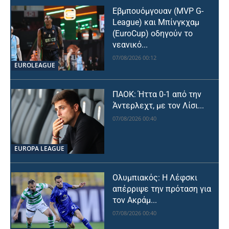
Εβμπουόμγουαν (MVP G-
League) και Μπίνγκχαμ
(EuroCup) οδηγούν το
νεανικό...
07/08/2026 00:12
EUROLEAGUE
ΠΑΟΚ: Ήττα 0-1 από την
Άντερλεχτ, με τον Λίσι...
07/08/2026 00:40
EUROPA LEAGUE
Ολυμπιακός: Η Λέφσκι
απέρριψε την πρόταση για
τον Ακράμ...
07/08/2026 00:40