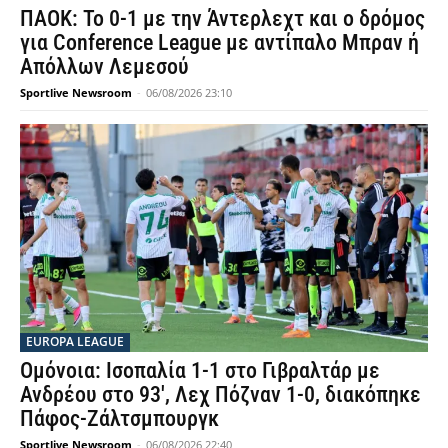
ΠΑΟΚ: Το 0-1 με την Άντερλεχτ και ο δρόμος
για Conference League με αντίπαλο Μπραν ή
Απόλλων Λεμεσού
Sportlive Newsroom
-
06/08/2026 23:10
EUROPA LEAGUE
Ομόνοια: Ισοπαλία 1-1 στο Γιβραλτάρ με
Ανδρέου στο 93′, Λεχ Πόζναν 1-0, διακόπηκε
Πάφος-Ζάλτσμπουργκ
Sportlive Newsroom
-
06/08/2026 22:40