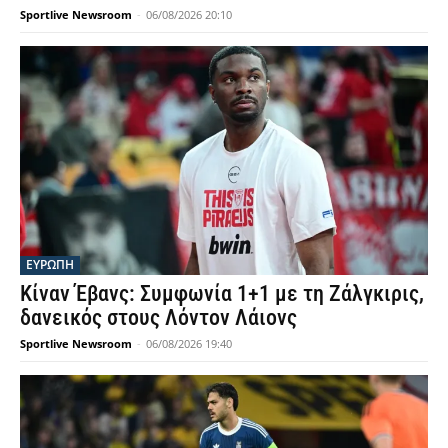
Sportlive Newsroom
-
06/08/2026 20:10
ΕΥΡΩΠΗ
Κίναν Έβανς: Συμφωνία 1+1 με τη Ζάλγκιρις,
δανεικός στους Λόντον Λάιονς
Sportlive Newsroom
-
06/08/2026 19:40