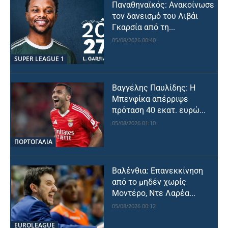
Παναθηναϊκός: Ανακοίνωσε
τον δανεισμό του Λιβάι
Γκαρσία από τη...
05/08/2026 00:40
SUPER LEAGUE 1
Βαγγέλης Παυλίδης: Η
Μπενφίκα απέρριψε
πρόταση 40 εκατ. ευρώ...
05/08/2026 01:10
ΠΟΡΤΟΓΑΛΙΑ
Βαλένθια: Επανεκκίνηση
από το μηδέν χωρίς
Μοντέρο, Ντε Λαρέα...
05/08/2026 00:12
EUROLEAGUE