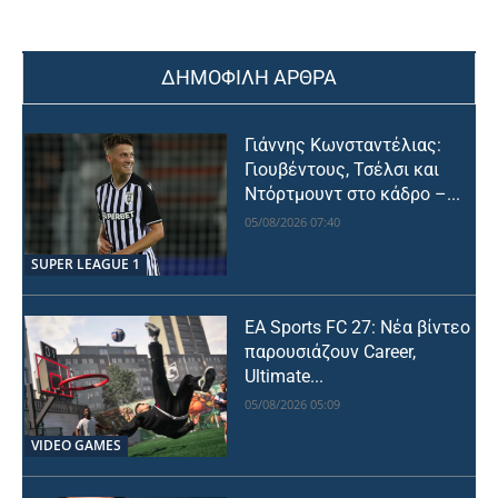
ΔΗΜΟΦΙΛΗ ΑΡΘΡΑ
Γιάννης Κωνσταντέλιας:
Γιουβέντους, Τσέλσι και
Ντόρτμουντ στο κάδρο –...
05/08/2026 07:40
SUPER LEAGUE 1
EA Sports FC 27: Νέα βίντεο
παρουσιάζουν Career,
Ultimate...
05/08/2026 05:09
VIDEO GAMES