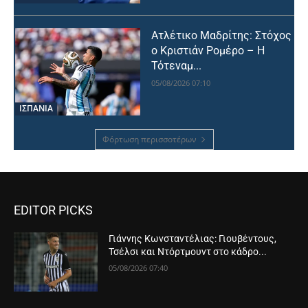
Ατλέτικο Μαδρίτης: Στόχος
ο Κριστιάν Ρομέρο – Η
Τότεναμ...
05/08/2026 07:10
ΙΣΠΑΝΙΑ
Φόρτωση περισσοτέρων
EDITOR PICKS
Γιάννης Κωνσταντέλιας: Γιουβέντους,
Τσέλσι και Ντόρτμουντ στο κάδρο...
05/08/2026 07:40