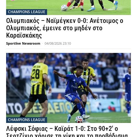
CHAMPIONS LEAGUE
Ολυμπιακός – Ναϊμέγκεν 0-0: Ανέτοιμος ο
Ολυμπιακός, έμεινε στο μηδέν στο
Καραϊσκάκης
Sportlive Newsroom
-
04/08/2026 23:10
CHAMPIONS LEAGUE
Λέφσκι Σόφιας – Καϊράτ 1-0: Στο 90+2′ ο
Σερτζίνιο χάρισε τη νίκη και το προβάδισμα