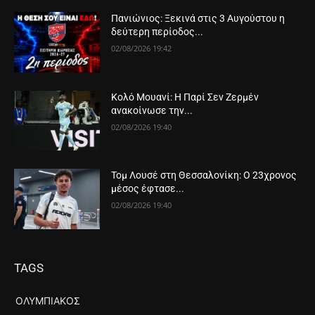
Πανιώνιος: Ξεκινά στις 3 Αυγούστου η
δεύτερη περίοδος...
02/08/2026 19:42
Κολό Μουανί: Η Παρί Σεν Ζερμέν
ανακοίνωσε την...
02/08/2026 19:40
Τομ Λουσέ στη Θεσσαλονίκη: Ο 23χρονος
μέσος έφτασε...
02/08/2026 19:40
TAGS
ΟΛΥΜΠΙΑΚΌΣ