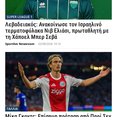
SUPER LEAGUE 1
Λεβαδειακός: Ανακοίνωσε τον Ισραηλινό
τερματοφύλακα Νιβ Ελιάσι, πρωταθλητή με
τη Χάποελ Μπερ Σεβά
Sportlive Newsroom
-
02/08/2026 19:10
ΓΑΛΛΙΑ
Μίκα Γκοντς: Επίσημη πρόταση από Παρί Σεν