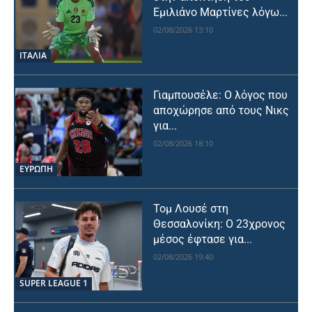
Εμιλιάνο Μαρτίνες λόγω...
02/08/2026 13:10
ΙΤΑΛΙΑ
Γιαμπουσέλε: Ο λόγος που
αποχώρησε από τους Νικς
για...
02/08/2026 18:10
ΕΥΡΩΠΗ
Τομ Λουσέ στη
Θεσσαλονίκη: Ο 23χρονος
μέσος έφτασε για...
02/08/2026 19:40
SUPER LEAGUE 1