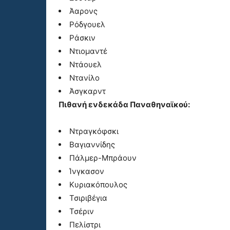
Άαρονς
Ρόδγουελ
Ράσκιν
Ντιομαντέ
Ντάουελ
Ντανίλο
Άσγκαρντ
Πιθανή ενδεκάδα Παναθηναϊκού:
Ντραγκόφσκι
Βαγιαννίδης
Πάλμερ-Μπράουν
Ίνγκασον
Κυριακόπουλος
Τσιριβέγια
Τσέριν
Πελίστρι