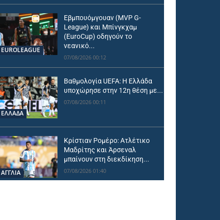
Εβμπουόμγουαν (MVP G-
League) και Μπίνγκχαμ
(EuroCup) οδηγούν το
νεανικό...
EUROLEAGUE
07/08/2026 00:12
Βαθμολογία UEFA: Η Ελλάδα
υποχώρησε στην 12η θέση με...
07/08/2026 00:11
ΕΛΛΑΔΑ
Κρίστιαν Ρομέρο: Ατλέτικο
Μαδρίτης και Άρσεναλ
μπαίνουν στη διεκδίκηση...
07/08/2026 01:40
ΑΓΓΛΙΑ