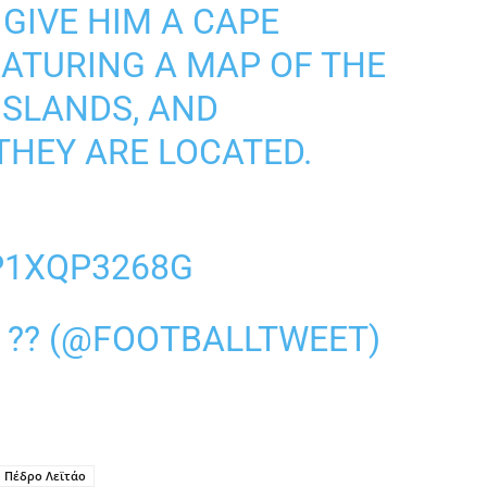
 GIVE HIM A CAPE
EATURING A MAP OF THE
ISLANDS, AND
THEY ARE LOCATED.
P1XQP3268G
 ?? (@FOOTBALLTWEET)
Πέδρο Λεϊτάο