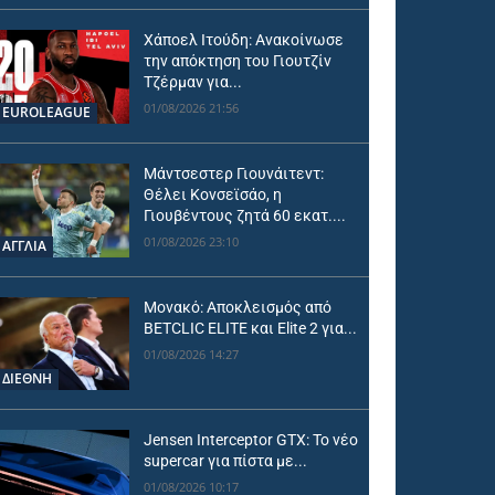
Χάποελ Ιτούδη: Ανακοίνωσε
την απόκτηση του Γιουτζίν
Τζέρμαν για...
01/08/2026 21:56
EUROLEAGUE
Μάντσεστερ Γιουνάιτεντ:
Θέλει Κονσεϊσάο, η
Γιουβέντους ζητά 60 εκατ....
01/08/2026 23:10
ΑΓΓΛΙΑ
Μονακό: Αποκλεισμός από
BETCLIC ELITE και Elite 2 για...
01/08/2026 14:27
ΔΙΕΘΝΗ
Jensen Interceptor GTX: Το νέο
supercar για πίστα με...
01/08/2026 10:17