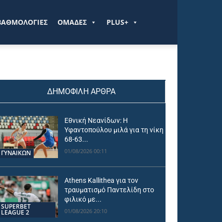
ΒΑΘΜΟΛΟΓΙΕΣ
ΟΜΑΔΕΣ
PLUS+
ΔΗΜΟΦΙΛΗ ΑΡΘΡΑ
Εθνική Νεανίδων: Η
Υφαντοπούλου μιλά για τη νίκη
68-63...
01/08/2026 00:11
ΓΥΝΑΙΚΩΝ
Athens Kallithea για τον
τραυματισμό Παντελίδη στο
φιλικό με...
SUPERBET
01/08/2026 20:10
LEAGUE 2