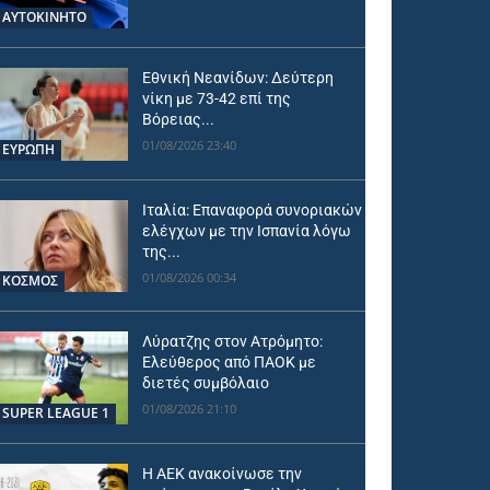
ΑΥΤΟΚΙΝΗΤΟ
Εθνική Νεανίδων: Δεύτερη
νίκη με 73-42 επί της
Βόρειας...
01/08/2026 23:40
ΕΥΡΩΠΗ
Ιταλία: Επαναφορά συνοριακών
ελέγχων με την Ισπανία λόγω
της...
01/08/2026 00:34
ΚΟΣΜΟΣ
Λύρατζης στον Ατρόμητο:
Ελεύθερος από ΠΑΟΚ με
διετές συμβόλαιο
01/08/2026 21:10
SUPER LEAGUE 1
Η ΑΕΚ ανακοίνωσε την