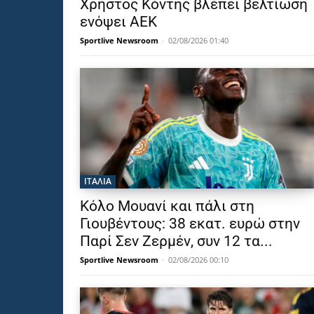
Χρήστος Κόντης βλέπει βελτίωση
ενόψει ΑΕΚ
Sportlive Newsroom
-
02/08/2026 01:40
ΙΤΑΛΙΑ
Κόλο Μουανί και πάλι στη
Γιουβέντους: 38 εκατ. ευρώ στην
Παρί Σεν Ζερμέν, συν 12 τα...
Sportlive Newsroom
-
02/08/2026 00:10