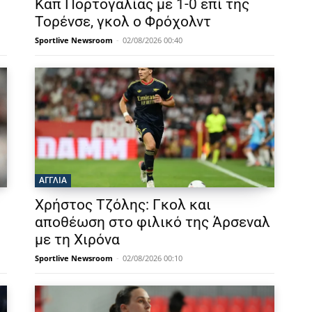
Καπ Πορτογαλίας με 1-0 επί της
Τορένσε, γκολ ο Φρόχολντ
Sportlive Newsroom
-
02/08/2026 00:40
ΑΓΓΛΙΑ
Χρήστος Τζόλης: Γκολ και
αποθέωση στο φιλικό της Άρσεναλ
με τη Χιρόνα
Sportlive Newsroom
-
02/08/2026 00:10