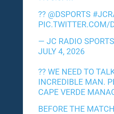
??
@DSPORTS
#JCR
PIC.TWITTER.COM/
— JC RADIO SPORT
JULY 4, 2026
?? WE NEED TO TAL
INCREDIBLE MAN. P
CAPE VERDE MANA
BEFORE THE MATCH