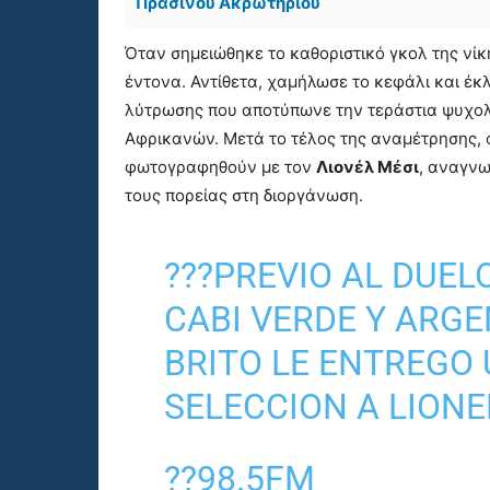
Πράσινου Ακρωτηρίου
Όταν σημειώθηκε το καθοριστικό γκολ της νίκη
έντονα. Αντίθετα, χαμήλωσε το κεφάλι και έκλ
λύτρωσης που αποτύπωνε την τεράστια ψυχολ
Αφρικανών. Μετά το τέλος της αναμέτρησης, 
φωτογραφηθούν με τον
Λιονέλ Μέσι
, αναγνω
τους πορείας στη διοργάνωση.
???PREVIO AL DUEL
CABI VERDE Y ARGE
BRITO LE ENTREGO 
SELECCION A LIONE
??98.5FM