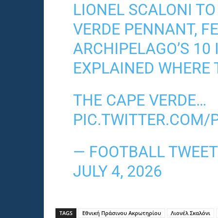
LIONEL SCALONI TO
VERDE PENNANT, F
ARCHIPELAGO’S 10 
EXPLAINED WHERE 
THE CAPE VERDE…
PIC.TWITTER.COM/
— FOOTBALL TWEET
JULY 4, 2026
TAGS
Εθνική Πράσινου Ακρωτηρίου
Λιονέλ Σκαλόνι