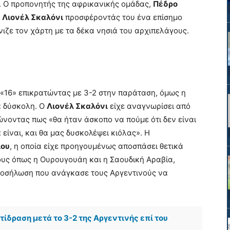
. Ο προπονητής της αφρικανικής ομάδας,
Πέδρο
ν
Λιονέλ Σκαλόνι
προσφέροντάς του ένα επίσημο
νιζε τον χάρτη με τα δέκα νησιά του αρχιπελάγους.
 «16» επικρατώντας με 3-2 στην παράταση, όμως η
ά δύσκολη. Ο
Λιονέλ Σκαλόνι
είχε αναγνωρίσει από
ώνοντας πως «θα ήταν άσκοπο να πούμε ότι δεν είναι
 είναι, και θα μας δυσκολέψει κιόλας». Η
ίου
, η οποία είχε προηγουμένως αποσπάσει θετικά
υς όπως η Ουρουγουάη και η Σαουδική Αραβία,
προσήλωση που ανάγκασε τους Αργεντινούς να
τίδραση μετά το 3-2 της Αργεντινής επί του