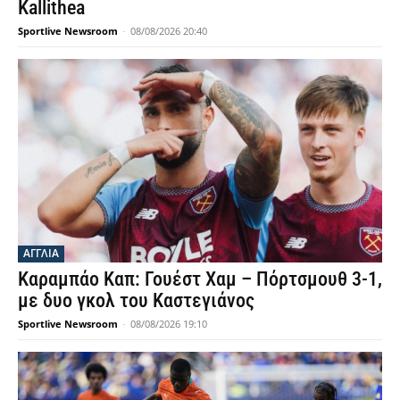
Kallithea
Sportlive Newsroom
-
08/08/2026 20:40
ΑΓΓΛΙΑ
Καραμπάο Καπ: Γουέστ Χαμ – Πόρτσμουθ 3-1,
με δυο γκολ του Καστεγιάνος
Sportlive Newsroom
-
08/08/2026 19:10