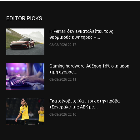
EDITOR PICKS
Η Ferrari δεν εγκαταλείπει τους
θερμικούς κινητήρες –...
08/08/2026 22:17
Gaming hardware: Αύξηση 16% στη μέση
τιμή αγοράς...
08/08/2026 22:11
Γκατσίνοβιτς: Χατ-τρικ στην πρόβα
τζενεράλε της ΑΕΚ με...
08/08/2026 22:10