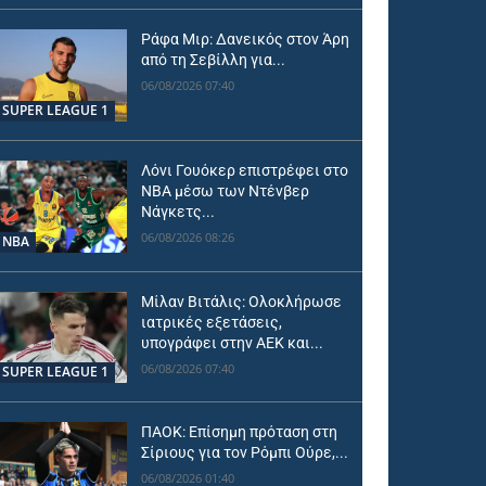
Ράφα Μιρ: Δανεικός στον Άρη
από τη Σεβίλλη για...
06/08/2026 07:40
SUPER LEAGUE 1
Λόνι Γουόκερ επιστρέφει στο
NBA μέσω των Ντένβερ
Νάγκετς...
06/08/2026 08:26
NBA
Μίλαν Βιτάλις: Ολοκλήρωσε
ιατρικές εξετάσεις,
υπογράφει στην ΑΕΚ και...
06/08/2026 07:40
SUPER LEAGUE 1
ΠΑΟΚ: Επίσημη πρόταση στη
Σίριους για τον Ρόμπι Ούρε,...
06/08/2026 01:40