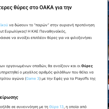
τερες θύρες στο ΟΑΚΑ για την
ϊκού
να δώσουν το “παρών” στην αυριανή προπόνηση
 out Ευρωλίγκας! Η ΚΑΕ Παναθηναϊκός,
σισε να ανοίξει επιπλέον θύρες για να φιλοξενήσει
 των οργανωμένων οπαδών, θα ανοίξουν και οι
Θύρες
ξυπηρετηθεί ο μεγάλος αριθμός φιλάθλων που θέλει να
 τρίτου αγώνα (
Game 3
) με την Εφές για τα Playoffs της
πείρωσης
ροήλθε σε συνεννόηση με τη
Θύρα 13
, η οποία από