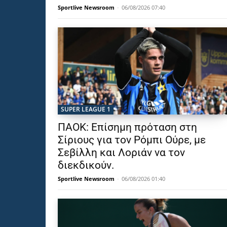
Sportlive Newsroom
-
06/08/2026 07:40
SUPER LEAGUE 1
ΠΑΟΚ: Επίσημη πρόταση στη
Σίριους για τον Ρόμπι Ούρε, με
Σεβίλλη και Λοριάν να τον
διεκδικούν.
Sportlive Newsroom
-
06/08/2026 01:40