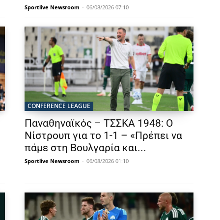
Sportlive Newsroom
-
06/08/2026 07:10
CONFERENCE LEAGUE
Παναθηναϊκός – ΤΣΣΚΑ 1948: Ο
Νίστρουπ για το 1-1 – «Πρέπει να
πάμε στη Βουλγαρία και...
Sportlive Newsroom
-
06/08/2026 01:10