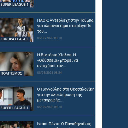
SUPER LEAGUE 1
ΠΑΟΚ: Άντερλεχτ στην Τούμπα
για πλεονέκτημα στα playoffs
του...
06/08/2026 08:10
EUROPA LEAGUE
Η Βικτόρια Χίσλοπ: Η
«Οδύσσεια» μπορεί να
ενισχύσει τον...
06/08/2026 08:34
ΠΟΛΙΤΙΣΜΟΣ
Ο Γιαννούλης στη Θεσσαλονίκη
για την ολοκλήρωση της
μεταγραφής...
06/08/2026 08:10
SUPER LEAGUE 1
Ινιάκι Πένια: Ο Παναθηναϊκός