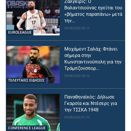
Ζαλγκίρις: Ο
Βαλαντσιούνας ηγείται του
«βήματος παραπάνω» μετά
την...
05/08/2026 00:12
EUROLEAGUE
Μοχάμεντ Σαλάχ: Φτάνει
σήμερα στην
Κωνσταντινούπολη για την
Τράμπζονσπορ...
05/08/2026 08:10
ΤΕΛΕΥΤΑΙΕΣ ΕΙΔΗΣΕΙΣ
Παναθηναϊκός: Δήλωσε
Γκαρσία και Ντέσερς για
την ΤΣΣΚΑ 1948
05/08/2026 01:10
CONFERENCE LEAGUE