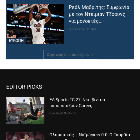
Ρεάλ Μαδρίτης: Συμφωνία
με τον Ντέιμιαν Τζόουνς
για μονοετές...
05/08/2026 01:40
ΕΥΡΩΠΗ
Φόρτωση περισσοτέρων
EDITOR PICKS
EA Sports FC 27: Νέα βίντεο
παρουσιάζουν Career,...
05/08/2026 05:09
Ολυμπιακός – Ναϊμέγκεν 0-0: Ο Γκαρθία