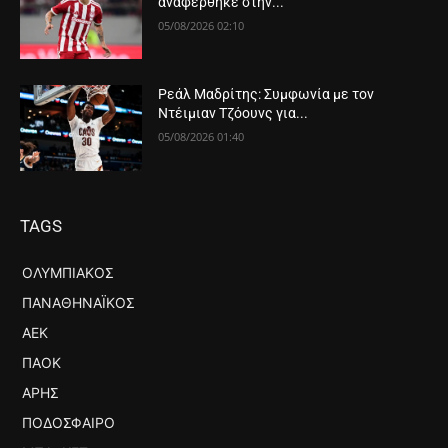
αναφέρθηκε στην...
05/08/2026 02:10
Ρεάλ Μαδρίτης: Συμφωνία με τον
Ντέιμιαν Τζόουνς για...
05/08/2026 01:40
TAGS
ΟΛΥΜΠΙΑΚΌΣ
ΠΑΝΑΘΗΝΑΪΚΌΣ
ΑΕΚ
ΠΑΟΚ
ΆΡΗΣ
ΠΟΔΌΣΦΑΙΡΟ