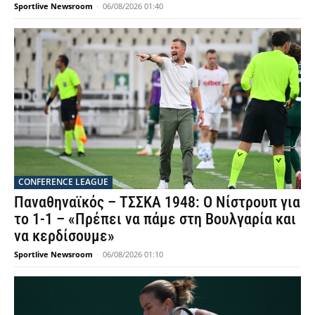
Sportlive Newsroom
-
06/08/2026 01:40
CONFERENCE LEAGUE
Παναθηναϊκός – ΤΣΣΚΑ 1948: Ο Νίστρουπ για
το 1-1 – «Πρέπει να πάμε στη Βουλγαρία και
να κερδίσουμε»
Sportlive Newsroom
-
06/08/2026 01:10