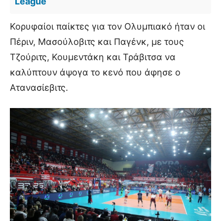
League
Κορυφαίοι παίκτες για τον Ολυμπιακό ήταν οι
Πέριν, Μασούλοβιτς και Παγένκ, με τους
Τζούριτς, Κουμεντάκη και Τράβιτσα να
καλύπτουν άψογα το κενό που άφησε ο
Ατανασίεβιτς.