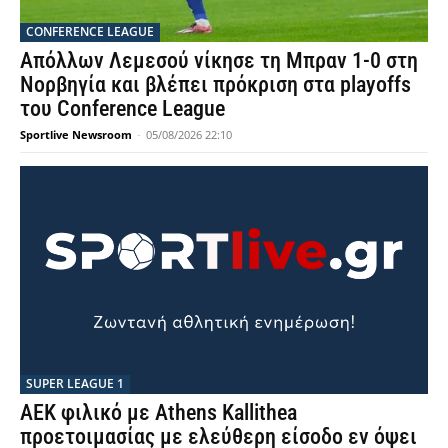
CONFERENCE LEAGUE
Απόλλων Λεμεσού νίκησε τη Μπραν 1-0 στη
Νορβηγία και βλέπει πρόκριση στα playoffs
του Conference League
Sportlive Newsroom
-
05/08/2026 22:10
SUPER LEAGUE 1
AEK φιλικό με Athens Kallithea
προετοιμασίας με ελεύθερη είσοδο εν όψει