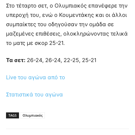
Στο τέταρτο σετ, ο Ολυμπιακός επανέφερε την
υπεροχή του, ενώ ο Κουμεντάκης και οι άλλοι
συμπαίκτες του οδηγούσαν την ομάδα σε
μαζεμένες επιθέσεις, ολοκληρώνοντας τελικά
το ματς με σκορ 25-21.
Τα σετ:
26-24, 26-24, 22-25, 25-21
Live του αγώνα από το
Στατιστικά του αγώνα
TAGS
Ολυμπιακός