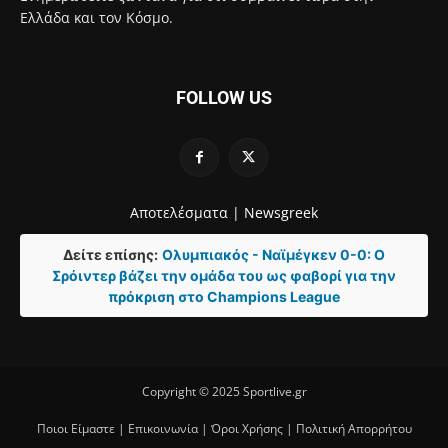
Ελλάδα και τον Κόσμο.
FOLLOW US
Αποτελέσματα |
Newsgreek
Δείτε επίσης:
Ολυμπιακός - Ναϊμέγκεν 0-0: Ο
Σρόιντερ βάζει την ομάδα του ως φαβορί για την
πρόκριση στο Champions League
Copyright © 2025 Sportlive.gr
Ποιοι Είμαστε
|
Επικοινωνία
|
Όροι Χρήσης
|
Πολιτική Απορρήτου