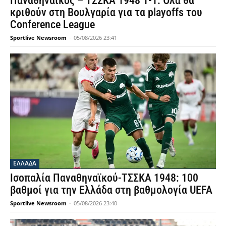
Παναθηναϊκός – ΤΣΣΚΑ 1948 1-1: Όλα θα
κριθούν στη Βουλγαρία για τα playoffs του
Conference League
Sportlive Newsroom
-
05/08/2026 23:41
ΕΛΛΑΔΑ
Ισοπαλία Παναθηναϊκού-ΤΣΣΚΑ 1948: 100
βαθμοί για την Ελλάδα στη βαθμολογία UEFA
Sportlive Newsroom
-
05/08/2026 23:40