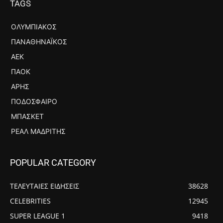
TAGS
ΟΛΥΜΠΙΑΚΌΣ
ΠΑΝΑΘΗΝΑΪΚΌΣ
ΑΕΚ
ΠΑΟΚ
ΆΡΗΣ
ΠΟΔΌΣΦΑΙΡΟ
ΜΠΆΣΚΕΤ
ΡΕΆΛ ΜΑΔΡΊΤΗΣ
POPULAR CATEGORY
ΤΕΛΕΥΤΑΙΕΣ ΕΙΔΗΣΕΙΣ
38628
CELEBRITIES
12945
SUPER LEAGUE 1
9418