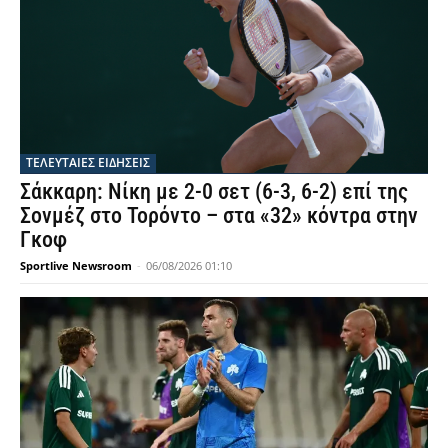
ΤΕΛΕΥΤΑΙΕΣ ΕΙΔΗΣΕΙΣ
Σάκκαρη: Νίκη με 2-0 σετ (6-3, 6-2) επί της
Σονμέζ στο Τορόντο – στα «32» κόντρα στην
Γκοφ
Sportlive Newsroom
-
06/08/2026 01:10