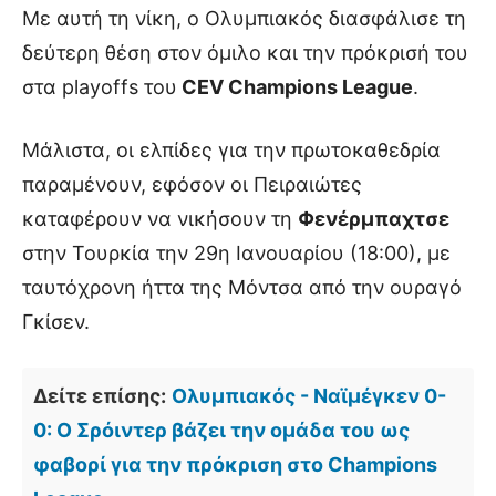
Με αυτή τη νίκη, ο Ολυμπιακός διασφάλισε τη
δεύτερη θέση στον όμιλο και την πρόκρισή του
στα playoffs του
CEV Champions League
.
Μάλιστα, οι ελπίδες για την πρωτοκαθεδρία
παραμένουν, εφόσον οι Πειραιώτες
καταφέρουν να νικήσουν τη
Φενέρμπαχτσε
στην Τουρκία την 29η Ιανουαρίου (18:00), με
ταυτόχρονη ήττα της Μόντσα από την ουραγό
Γκίσεν.
Δείτε επίσης:
Ολυμπιακός - Ναϊμέγκεν 0-
0: Ο Σρόιντερ βάζει την ομάδα του ως
φαβορί για την πρόκριση στο Champions