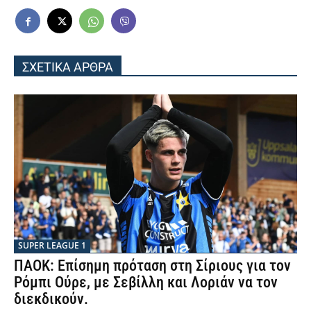
ΣΧΕΤΙΚΑ ΑΡΘΡΑ
SUPER LEAGUE 1
ΠΑΟΚ: Επίσημη πρόταση στη Σίριους για τον
Ρόμπι Ούρε, με Σεβίλλη και Λοριάν να τον
διεκδικούν.