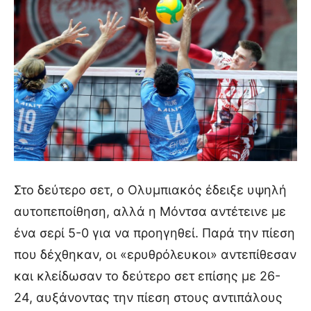
Στο δεύτερο σετ, ο Ολυμπιακός έδειξε υψηλή
αυτοπεποίθηση, αλλά η Μόντσα αντέτεινε με
ένα σερί 5-0 για να προηγηθεί. Παρά την πίεση
που δέχθηκαν, οι «ερυθρόλευκοι» αντεπίθεσαν
και κλείδωσαν το δεύτερο σετ επίσης με 26-
24, αυξάνοντας την πίεση στους αντιπάλους