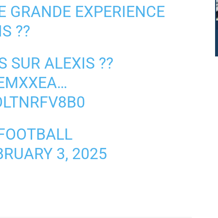
NE GRANDE EXPERIENCE
S ??
 SUR ALEXIS ??
BEMXXEA
…
OLTNRFV8B0
 FOOTBALL
BRUARY 3, 2025