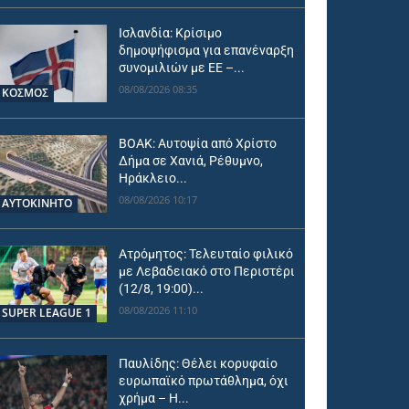
Ισλανδία: Κρίσιμο
δημοψήφισμα για επανέναρξη
συνομιλιών με ΕΕ –...
08/08/2026 08:35
ΚΟΣΜΟΣ
ΒΟΑΚ: Αυτοψία από Χρίστο
Δήμα σε Χανιά, Ρέθυμνο,
Ηράκλειο...
08/08/2026 10:17
ΑΥΤΟΚΙΝΗΤΟ
Ατρόμητος: Τελευταίο φιλικό
με Λεβαδειακό στο Περιστέρι
(12/8, 19:00)...
08/08/2026 11:10
SUPER LEAGUE 1
Παυλίδης: Θέλει κορυφαίο
ευρωπαϊκό πρωτάθλημα, όχι
χρήμα – Η...