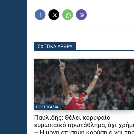
ΣΧΕΤΙΚΑ ΑΡΘΡΑ
ΠΟΡΤΟΓΑΛΙΑ
Παυλίδης: Θέλει κορυφαίο
ευρωπαϊκό πρωτάθλημα, όχι χρήμ
– Η μόνη επίσημη κρούση είναι τη