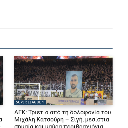
SUPER LEAGUE 1
ΑΕΚ: Τριετία από τη δολοφονία του
α
Μιχάλη Κατσούρη – Σιγή, μεσίστια
ς
σημαία και μαύρα περιβραχιόνια