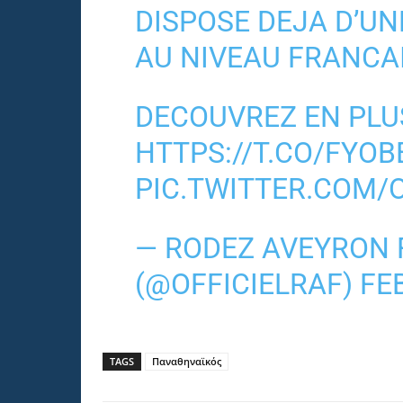
DISPOSE DEJA D’U
AU NIVEAU FRANCAI
DECOUVREZ EN PLUS
HTTPS://T.CO/FYO
PIC.TWITTER.COM/
— RODEZ AVEYRON
(@OFFICIELRAF)
FE
TAGS
Παναθηναϊκός