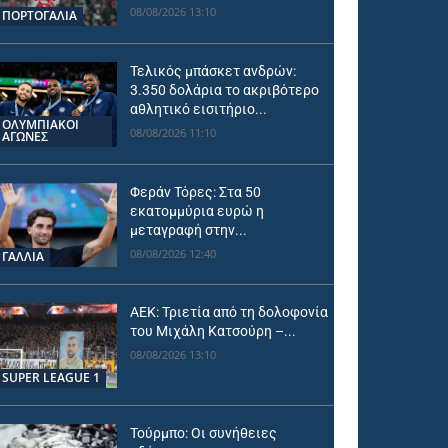
08/08/2026 13:10
ΠΟΡΤΟΓΑΛΙΑ
Τελικός μπάσκετ ανδρών:
3.350 δολάρια το ακριβότερο
αθλητικό εισιτήριο...
ΟΛΥΜΠΙΑΚΟΊ
08/08/2026 11:10
ΑΓΏΝΕΣ
Φεράν Τόρες: Στα 50
εκατομμύρια ευρώ η
μεταγραφή στην...
08/08/2026 12:40
ΓΑΛΛΙΑ
ΑΕΚ: Τριετία από τη δολοφονία
του Μιχάλη Κατσούρη –...
08/08/2026 13:10
SUPER LEAGUE 1
Τούρμπο: Οι συνήθειες