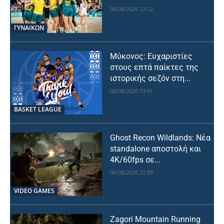
06/08/2026 12:12
ΓΥΝΑΙΚΩΝ
Μύκονος: Ευχαριστίες
στους επτά παίκτες της
ιστορικής σεζόν στη...
06/08/2026 13:41
BASKET LEAGUE
Ghost Recon Wildlands: Νέα
standalone αποστολή και
4K/60fps σε...
06/08/2026 21:09
VIDEO GAMES
Zagori Mountain Running