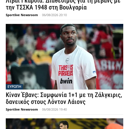
Λιβάι Γκαρσία: Διαθέσιμος για τη ρεβάνς με
την ΤΣΣΚΑ 1948 στη Βουλγαρία
Sportlive Newsroom
-
06/08/2026 20:10
ΕΥΡΩΠΗ
Κίναν Έβανς: Συμφωνία 1+1 με τη Ζάλγκιρις,
δανεικός στους Λόντον Λάιονς
Sportlive Newsroom
-
06/08/2026 19:40