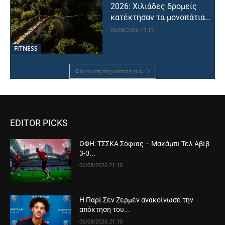
2026: Χιλιάδες δρομείς
κατέκτησαν τα μονοπάτια...
06/08/2026 15:13
FITNESS
Φόρτωση περισσοτέρων
EDITOR PICKS
ΟΦΗ: ΤΣΣΚΑ Σόφιας – Μακάμπι Τελ Αβίβ
3-0...
06/08/2026 21:10
Η Παρί Σεν Ζερμέν ανακοίνωσε την
απόκτηση του...
06/08/2026 21:10