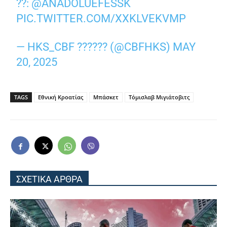
??:
@ANADOLUEFESSK
PIC.TWITTER.COM/XXKLVEKVMP
— HKS_CBF ?????? (@CBFHKS)
MAY
20, 2025
TAGS
Εθνική Κροατίας
Μπάσκετ
Τόμισλαβ Μιγιάτοβιτς
ΣΧΕΤΙΚΑ ΑΡΘΡΑ